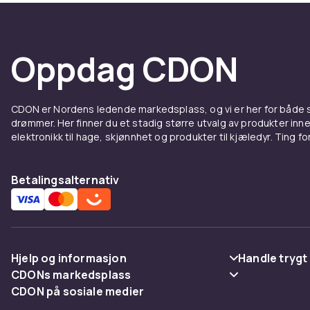
Oppdag CDON
CDON er Nordens ledende markedsplass, og vi er her for både
drømmer. Her finner du et stadig større utvalg av produkter inne
elektronikk til hage, skjønnhet og produkter til kjæledyr. Ting for 
Betalingsalternativ
Hjelp og informasjon
Handle trygt
CDONs markedsplass
Vanlige spørsmål
Betaling
CDON på sosiale medier
Merchant Help Center
Spor pakke
Levering