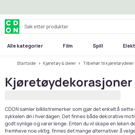
Hopp til hovedinnhold
Søk etter produkter
Alle kategorier
Film
Spill
Elek
Startside
Kjøretøy & deler
Tilbehør til kjøretøydeler
Kjøretøydekorasjoner
CDON samler bilklistremerker som gjør det enkelt å sette 
sykkelen din i hverdagen. Det finnes både dekorative moti
godt synlige og varer lenge. Enten du vil skape en leken det
fremheve noe viktig, finnes det mange alternativer å velg