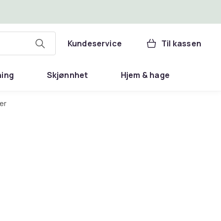
Kundeservice
Til kassen
ning
Skjønnhet
Hjem & hage
er