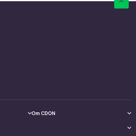
Om CDON
Om oss
Kundeanmeldelser