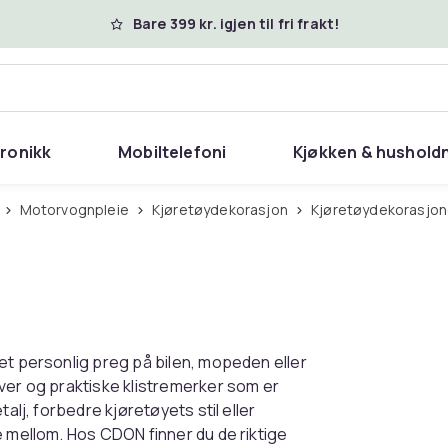
Bare 399 kr. igjen til fri frakt!
tronikk
Mobiltelefoni
Kjøkken & hushold
Motorvognpleie
Kjøretøydekorasjon
Kjøretøydekorasjon
et personlig preg på bilen, mopeden eller
ver og praktiske klistremerker som er
alj, forbedre kjøretøyets stil eller
e mellom. Hos CDON finner du de riktige