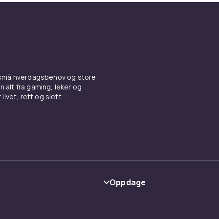
 små hverdagsbehov og store
n alt fra gaming, leker og
livet, rett og slett.
Oppdage
Kategorier
Varemerker