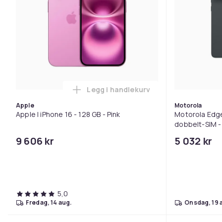
Legg i handlekurv
Legg Apple | iPhone 16 - 128 GB
Apple
Motorola
Apple | iPhone 16 - 128 GB - Pink
Motorola Edge
dobbelt-SIM -
GB - pOLED dis
9 606 kr
5 032 kr
piksler (120 Hz
5,0
fredag, 14 aug.
onsdag, 19 