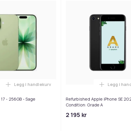
Legg i handlekurv
Legg i han
B - Obsidian i handlekurven
Legg Apple | iPhone 17 - 256GB - Sage i handleku
Legg
 17 - 256GB - Sage
Refurbished Apple iPhone SE 202
Condition: Grade A
2 195 kr