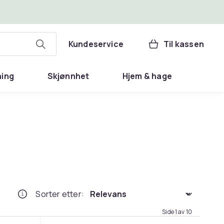
Kundeservice
Til kassen
ning
Skjønnhet
Hjem & hage
Sorter etter
:
Side 1 av 10