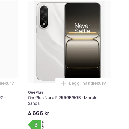
dlekurv
Legg i handlekurv
rven
 Refurbished Apple iPhone SE 2022 - Condition: Grade A i han
Legg OnePlus Nord 5 
OnePlus
2 -
OnePlus Nord 5 256GB/8GB - Marble
Sands
4 666 kr