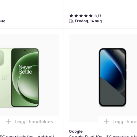
5,0
aug.
fredag, 14 aug.
Legg i handlekurv
Legg i han
5G smarttelefon - dobbelt-SIM - RAM 8 GB / Internminne 256 GB -
Legg OnePlus 15R - 5G smarttelefon - dobbelt-SIM 
Legg
Google
 5G smarttelefon - dobbelt-
Google Pixel 10a - 5G smarttelef