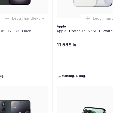
Legg i handlekurv
Legg i han
ation) - 5G smartphone - dobbelt-SIM / Internminne 128 GB - LCD
Legg Apple | iPhone 16 - 128 GB - Black i handlek
Legg
Apple
 16 - 128 GB - Black
Apple | iPhone 17 - 256GB - White
11 689 kr
aug.
mandag, 17 aug.