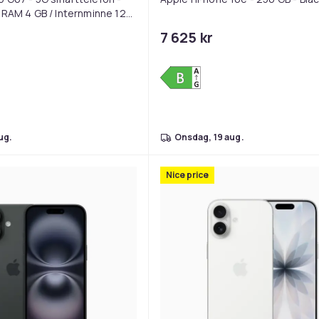
 RAM 4 GB / Internminne 128
lot - OLED-display - 6.8" -
7 625 kr
ksler (120 H...
aug.
onsdag, 19 aug.
Nice price