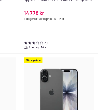
14 778 kr
Tidligere laveste pris:
15 017 kr
3,0
fredag, 14 aug.
Nice price