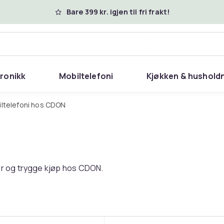
Bare 399 kr. igjen til fri frakt!
tronikk
Mobiltelefoni
Kjøkken & hushold
biltelefoni hos CDON
er og trygge kjøp hos CDON.