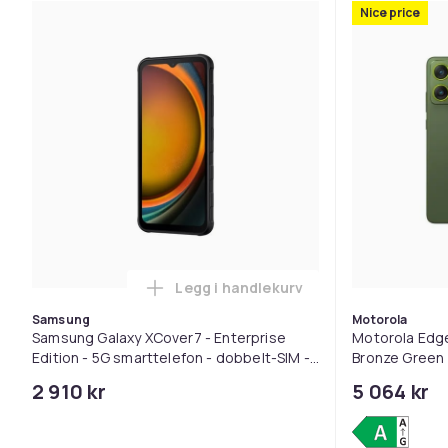
Nice price
Legg i handlekurv
Legg Samsung Galaxy XCover7 - E
Samsung
Motorola
Samsung Galaxy XCover7 - Enterprise
Motorola Edge
Edition - 5G smarttelefon - dobbelt-SIM -
Bronze Green
RAM 6 GB / Internminne 128 GB - microSD
2 910 kr
5 064 kr
slot - LCD-display - 6.6" - 2...