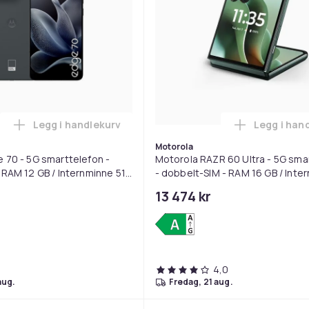
Legg i handlekurv
Legg i han
 - Pink i handlekurven
Legg Motorola Edge 70 - 5G smarttelefon - dobbelt
Legg
Motorola
 70 - 5G smarttelefon -
Motorola RAZR 60 Ultra - 5G sma
 RAM 12 GB / Internminne 512
- dobbelt-SIM - RAM 16 GB / Inte
play - 6.67" - 2712 x 1220
512 GB - pOLED display - 7" - 299
13 474 kr
) - 3x bakka...
piksler (165 Hz) - 2x ba...
4,0
aug.
fredag, 21 aug.