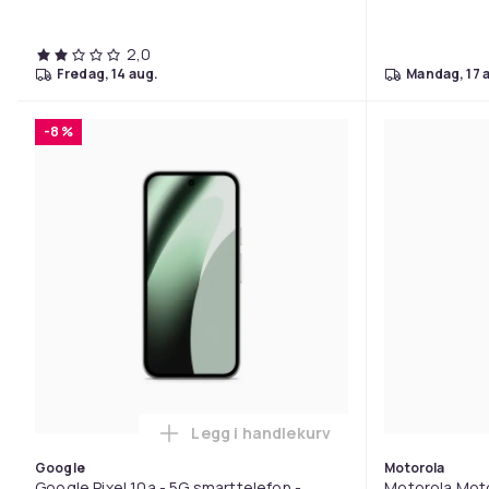
2,0
fredag, 14 aug.
mandag, 17 
-8 %
Legg i handlekurv
Legg Google Pixel 10a - 5G smar
Google
Motorola
Google Pixel 10a - 5G smarttelefon -
Motorola Moto