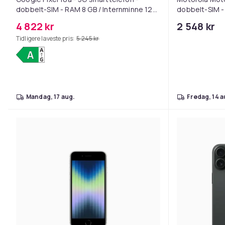
dobbelt-SIM - RAM 8 GB / Internminne 128
dobbelt-SIM -
GB - pOLED display - 6.3" - 2424 x 1080
GB - microSD s
4 822 kr
2 548 kr
piksler (120 Hz) - 2x bakkame...
2772 x 1272 pi
Tidligere laveste pris:
5 245 kr
mandag, 17 aug.
fredag, 14 