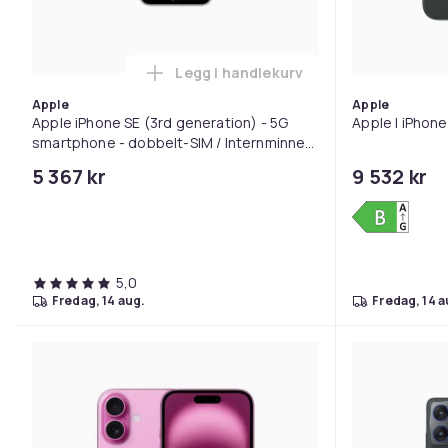
Legg i handlekurv
Legg Apple iPhone SE (3rd gener
Apple
Apple
Apple iPhone SE (3rd generation) - 5G
Apple | iPhone
smartphone - dobbelt-SIM / Internminne
128 GB - LCD-display - 4.7" - 1334 x 750
5 367 kr
9 532 kr
piksler - rear camera 12 MP -...
5,0
fredag, 14 aug.
fredag, 14 