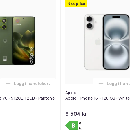
Nice price
Legg i handlekurv
Legg i han
nterprise Edition - 5G smarttelefon - dobbelt-SIM - RAM 6 GB /
Legg Motorola Edge 70 - 512GB/12GB - Pantone 
Legg
Apple
 70 - 512GB/12GB - Pantone
Apple | iPhone 16 - 128 GB - Whit
9 504 kr