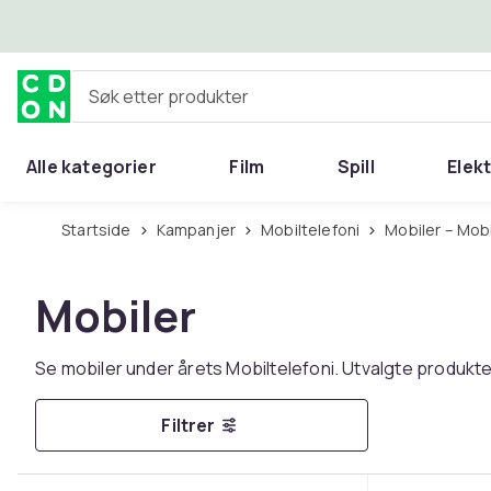
Hopp til hovedinnhold
Søk etter produkter
Alle kategorier
Film
Spill
Elek
Startside
Kampanjer
Mobiltelefoni
Mobiler – Mo
Mobiler
Se mobiler under årets Mobiltelefoni. Utvalgte produkt
Filtrer