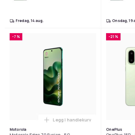
fredag, 14 aug.
onsdag, 19 
-7 %
-21 %
Legg i handlekurv
Legg Motorola Edge 70 Fusion - 
Motorola
OnePlus
Motorola Edge 70 Fusion - 5G
OnePlus 15R -