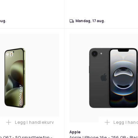
aug.
mandag, 17 aug.
Legg i handlekurv
Legg i han
ttelefon - dobbelt-SIM - RAM 8 GB / Internminne 128 GB - pOLED 
Legg Motorola Moto G67 - 5G smarttelefon - dobbel
Legg
Apple
 G67 - 5G smarttelefon -
Apple | iPhone 16e - 256 GB - Bla