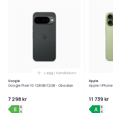
Legg i handlekurv
Legg Google Pixel 10 128GB/12G
Google
Apple
Google Pixel 10 128GB/12GB - Obsidian
Apple | iPhone
7 298 kr
11 739 kr