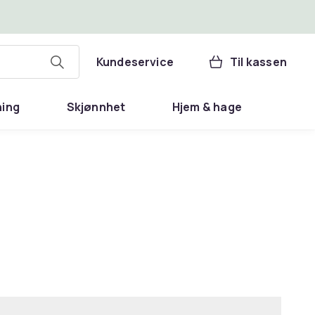
Kundeservice
Til kassen
ning
Skjønnhet
Hjem & hage