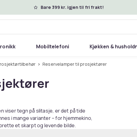
Bare 399 kr. igjen til fri frakt!
tronikk
Mobiltelefoni
Kjøkken & hushold
Prosjektørtilbehør
Reservelamper til prosjektører
sjektører
n viser tegn på slitasje, er det på tide
nnes i mange varianter – for hjemmekino,
rette et skarpt og levende bilde.