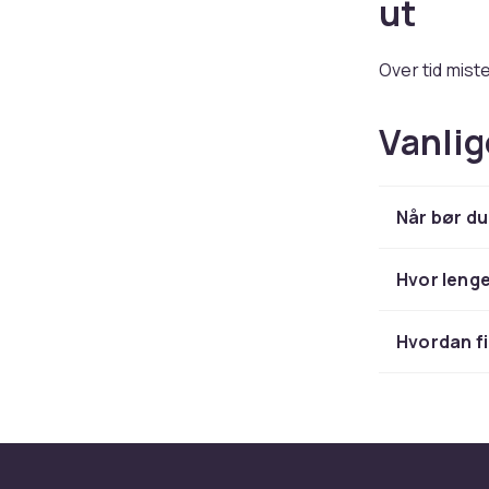
ut
Over tid mist
2000 og 5000 
ikke blir stå
Vanlig
Finn r
Når bør du
projek
Hvor lenge
Alle projekto
både original
Hvordan fi
Filtrer enkelt
fargebalanse
Bytt u