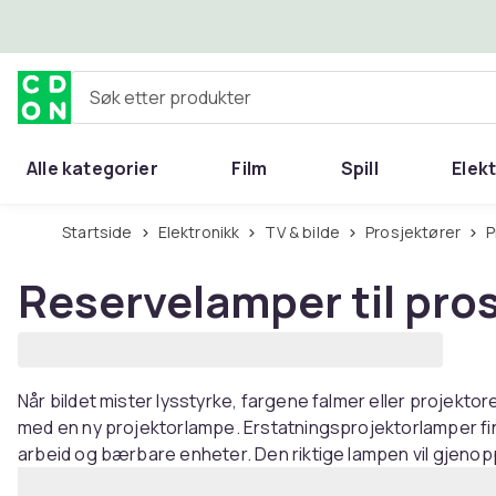
Hopp til hovedinnhold
Søk etter produkter
Alle kategorier
Film
Spill
Elek
Startside
Elektronikk
TV & bilde
Prosjektører
Reservelamper til pro
Når bildet mister lysstyrke, fargene falmer eller projektore
med en ny projektorlampe. Erstatningsprojektorlamper fi
arbeid og bærbare enheter. Den riktige lampen vil gjenopp