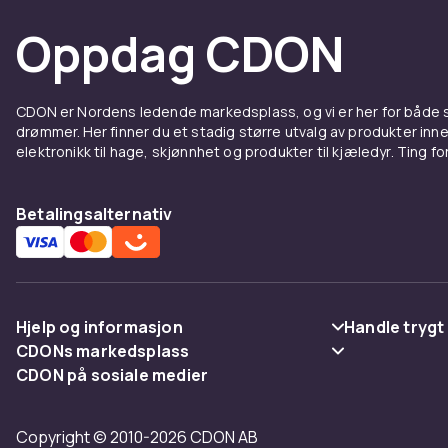
De fleste lam
Oppdag CDON
lampemodulen,
instruksjoner
Projek
CDON er Nordens ledende markedsplass, og vi er her for både
drømmer. Her finner du et stadig større utvalg av produkter inne
elektronikk til hage, skjønnhet og produkter til kjæledyr. Ting for 
Enten projekt
det alternati
Betalingsalternativ
hyppig bruk, 
Smart 
økono
Hjelp og informasjon
Handle trygt
CDONs markedsplass
Vanlige spørsmål
Betaling
CDON på sosiale medier
Rimelige erst
Merchant Help Center
Spor pakke
Levering
levetid og la
Copyright © 2010-2026 CDON AB
Angre & returner her
Vilkår & polic