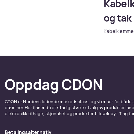
Kabelk
og tak
Kabelklemmer 
Selvklebende
sterkere fest
Kjøp kabelkl
Fordel
Oppdag CDON
Kabelk
Hos CDON finn
CDON er Nordens ledende markedsplass, og vi er her for både
priser. Vårt b
drømmer. Her finner du et stadig større utvalg av produkter inne
avanserte pro
elektronikk til hage, skjønnhet og produkter til kjæledyr. Ting for 
europeiske kv
Når du kjøper
Betalingsalternativ