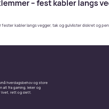
lemmer – fest kabler langs v
fester kabler langs vegger, tak og gulvlister diskret og pen
 kabelklemmer krever ikke verktøy. Skruemonterte klemmer 
ing for tunge kabelbunter.
emmer online hos CDON.
er og bruksanvisning for
lips
er du Kabelklips fra ledende produsenter til konkurransedy
 små hverdagsbehov og store
rede sortiment dekker alle prisklasser, fra innstegsmodeller t
n alt fra gaming, leker og
fesjonelle løsninger. Alle produkter er sertifiserte og møte
livet, rett og slett.
alitets- og sikkerhetsstandarder.
 Kabelklips hos CDON, får du tilgang til produktbeskrivelser