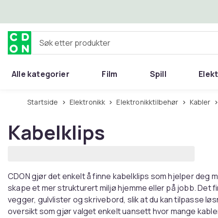
Hopp til hovedinnhold
Søk etter produkter
Alle kategorier
Film
Spill
Elek
Startside
Elektronikk
Elektronikktilbehør
Kabler
Kabelklips
CDON gjør det enkelt å finne kabelklips som hjelper deg 
skape et mer strukturert miljø hjemme eller på jobb. Det 
vegger, gulvlister og skrivebord, slik at du kan tilpasse lø
oversikt som gjør valget enkelt uansett hvor mange kable