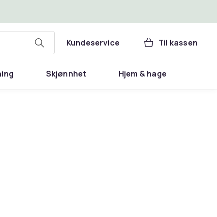
Kundeservice
Til kassen
ning
Skjønnhet
Hjem & hage