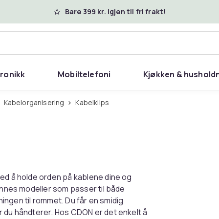
Bare 399 kr. igjen til fri frakt!
tronikk
Mobiltelefoni
Kjøkken & hushold
Kabelorganisering
Kabelklips
med å holde orden på kablene dine og
finnes modeller som passer til både
sningen til rommet. Du får en smidig
r du håndterer. Hos CDON er det enkelt å