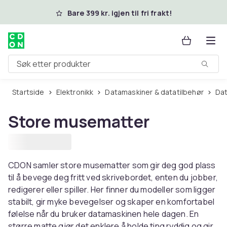
Hopp til hovedinnhold
Bare 399 kr. igjen til fri frakt!
Søk etter produkter
Startside
Elektronikk
Datamaskiner & datatilbehør
Da
Store musematter
CDON samler store musematter som gir deg god plass
til å bevege deg fritt ved skrivebordet, enten du jobber,
redigerer eller spiller. Her finner du modeller som ligger
stabilt, gir myke bevegelser og skaper en komfortabel
følelse når du bruker datamaskinen hele dagen. En
større matte gjør det enklere å holde ting ryddig og gir