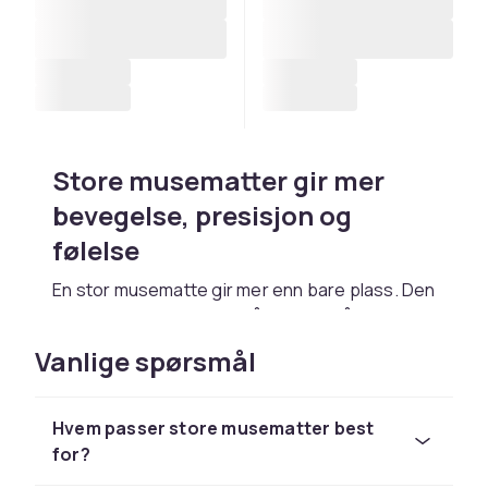
Store musematter gir mer
bevegelse, presisjon og
følelse
En stor musematte gir mer enn bare plass. Den
gir frihet. Du har plass til å bevege hånden
naturlig, hvile tastaturet stabilt og skape en
Vanlige spørsmål
overflate som føles både komfortabel og
gjennomtenkt. Perfekt for de som spiller,
jobber eller rett og slett ønsker et skrivebord
Hvem passer store musematter best
som fungerer bedre.
for?