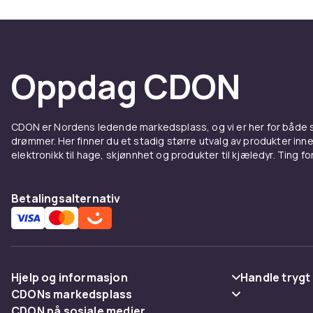
Oppdag CDON
CDON er Nordens ledende markedsplass, og vi er her for både
drømmer. Her finner du et stadig større utvalg av produkter inne
elektronikk til hage, skjønnhet og produkter til kjæledyr. Ting for 
Betalingsalternativ
Hjelp og informasjon
Handle trygt
CDONs markedsplass
Vanlige spørsmål
Betaling
CDON på sosiale medier