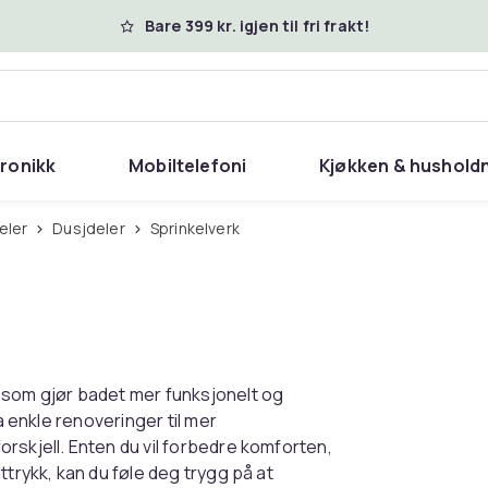
Bare 399 kr. igjen til fri frakt!
tronikk
Mobiltelefoni
Kjøkken & hushold
eler
Dusjdeler
Sprinkelverk
 som gjør badet mer funksjonelt og
a enkle renoveringer til mer
rskjell. Enten du vil forbedre komforten,
ttrykk, kan du føle deg trygg på at