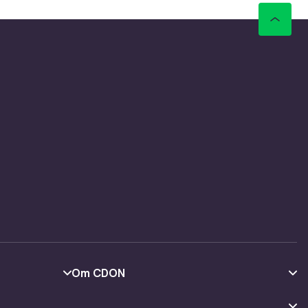
Om CDON
Om oss