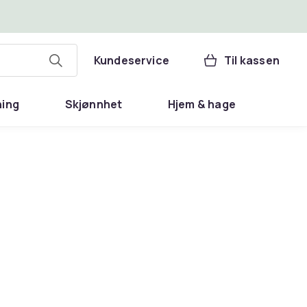
Kundeservice
Til kassen
ning
Skjønnhet
Hjem & hage