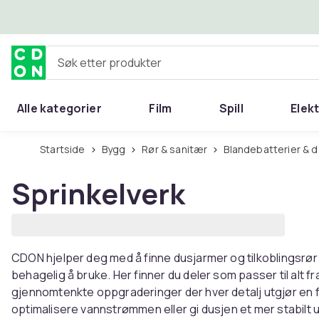
Hopp til hovedinnhold
Søk etter produkter
Alle kategorier
Film
Spill
Elek
Startside
Bygg
Rør & sanitær
Blandebatterier & d
Sprinkelverk
CDON hjelper deg med å finne dusjarmer og tilkoblingsrør
behagelig å bruke. Her finner du deler som passer til alt fr
gjennomtenkte oppgraderinger der hver detalj utgjør en fo
optimalisere vannstrømmen eller gi dusjen et mer stabilt u