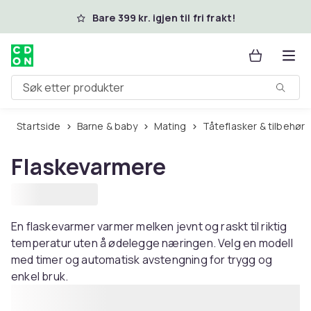
Hopp til hovedinnhold
Bare 399 kr. igjen til fri frakt!
Søk etter produkter
Startside
Barne & baby
Mating
Tåteflasker & tilbehør
Flaskevarmere
En flaskevarmer varmer melken jevnt og raskt til riktig
temperatur uten å ødelegge næringen. Velg en modell
med timer og automatisk avstengning for trygg og
enkel bruk.