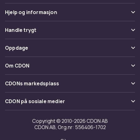
Hjelp og informasjon
Vanlige spørsmål
Handle trygt
Spor pakke
Betaling
Oppdage
Angre & returner her
Levering
Kategorier
Kontakt oss
Om CDON
Vilkår & policy
Varemerker
Om oss
Tilbakekallinger
CDONs markedsplass
Guider
Kundeanmeldelser
Merchant Help Center
CDON på sosiale medier
Jobbe på CDON
Investor relations
Copyright © 2010-2026 CDON AB
CDON AB, Org.nr: 556406-1702
Tilgjengelighet