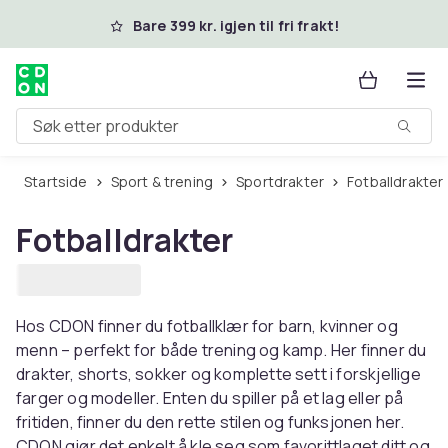
Hopp til hovedinnhold
Bare 399 kr. igjen til fri frakt!
Søk etter produkter
Startside
Sport & trening
Sportdrakter
Fotballdrakter
Fotballdrakter
Hos CDON finner du fotballklær for barn, kvinner og
menn – perfekt for både trening og kamp. Her finner du
drakter, shorts, sokker og komplette sett i forskjellige
farger og modeller. Enten du spiller på et lag eller på
fritiden, finner du den rette stilen og funksjonen her.
CDON gjør det enkelt å kle seg som favorittlaget ditt og