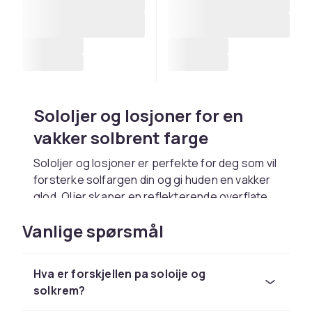
Sololjer og losjoner for en
vakker solbrent farge
Sololjer og losjoner er perfekte for deg som vil
forsterke solfargen din og gi huden en vakker
glod. Oljer skaper en reflekterende overflate
som forsterker solens effekt, mens losjoner
Vanlige spørsmål
gir en jevn paforing og ofte inneholder
pleiende ingredienser. Mange produkter
inneholder naturlige oljer som kokos-, argan-
Hva er forskjellen pa soloije og
og jojobaolje som naerer huden samtidig. Velg
solkrem?
produkter med SPF hvis du vil ha farge med