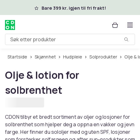
Hopp til hovedinnhold
Bare 399 kr. igjen til fri frakt!
Søk etter produkter
Startside
Skjønnhet
Hudpleie
Solprodukter
Olje &
Olje & lotion for
solbrenthet
CDON tilbyr et bredt sortiment av oljer og losjoner for
solbrenthet som hjelper deg a oppna en vakker og jevn
farge. Her finner du sololjer med og uten SPF, losjoner
som forsterker solfargeen og after sun-produkter som