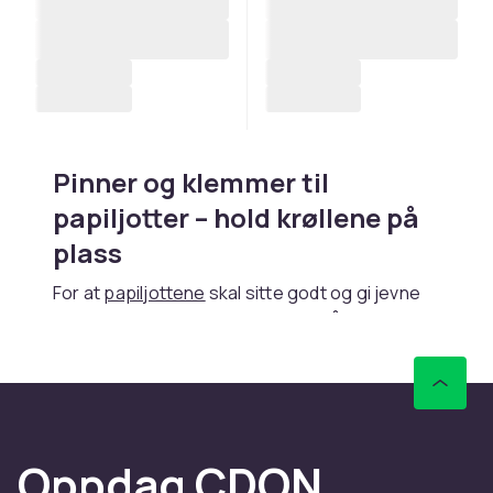
Pinner og klemmer til
papiljotter – hold krøllene på
plass
For at
papiljottene
skal sitte godt og gi jevne
krøller, trenger du riktig tilbehør. På CDON
finner du pinner og klemmer i ulike størrelser
som passer til både skumgummipapiljotter og
tradisjonelle hårspoler. Med ordentlig feste
holder papiljottene på plass hele natten uten å
gli ut.
Oppdag CDON