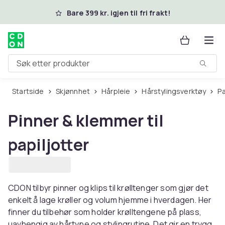
Hopp til hovedinnhold
Bare 399 kr. igjen til fri frakt!
Søk etter produkter
Startside
Skjønnhet
Hårpleie
Hårstylingsverktøy
P
Pinner & klemmer til
papiljotter
CDON tilbyr pinner og klips til krølltenger som gjør det
enkelt å lage krøller og volum hjemme i hverdagen. Her
finner du tilbehør som holder krølltengene på plass,
uavhengig av hårtype og stylingrutine. Det gir en trygg