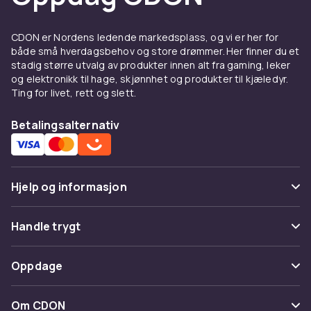
Velg riktig type klemme
Plastpinner er lette og smidige til
CDON er Nordens ledende markedsplass, og vi er her for
hverdagsbruk, mens metallklemmer gir ekstra
både små hverdagsbehov og store drømmer. Her finner du et
stabilitet for tykkere hår. Husk å tilpasse
stadig større utvalg av produkter innen alt fra gaming, leker
klemmestørrelsen til papiljottens størrelse for
og elektronikk til hage, skjønnhet og produkter til kjæledyr.
Ting for livet, rett og slett.
best resultat. Skal du gjøre en hel oppstyling?
Utforsk hele vårt utvalg av
hårstylingsverktøy
Betalingsalternativ
for krøller, volum og glatt hår. Trygt kjøp og
rask levering på CDON.
Hjelp og informasjon
Vanlige spørsmål
Handle trygt
Spor pakke
Betaling
Oppdage
Angre & returner her
Levering
Kategorier
Kontakt oss
Om CDON