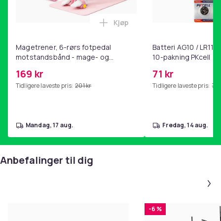
Kjøp
Legg Magetrener, 6-rørs fotp
Magetrener, 6-rørs fotpedal
Batteri AG10 / LR1130
motstandsbånd - mage- og
10-pakning PKcell
kjernetrening, yoga og
169 kr
71 kr
hjemmegymnastikk Pink
Tidligere laveste pris:
201 kr
Tidligere laveste pris:
76 
mandag, 17 aug.
fredag, 14 aug.
Anbefalinger til dig
-6 %