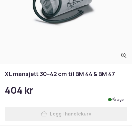
XL mansjett 30–42 cm til BM 44 & BM 47
404 kr
På lager
Legg i handlekurv
Legg XL mansjett 30–42 cm t