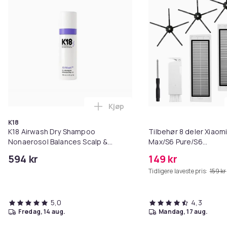
Kjøp
Legg K18 Airwash Dry Shampoo No
K18
K18 Airwash Dry Shampoo
Tilbehør 8 deler Xiaom
Nonaerosol Balances Scalp &
Max/S6 Pure/S6
Controls Excess Oil
MAXV/S50/S51/S55/S5
594 kr
149 kr
Tidligere laveste pris:
159 kr
5,0
4,3
fredag, 14 aug.
mandag, 17 aug.