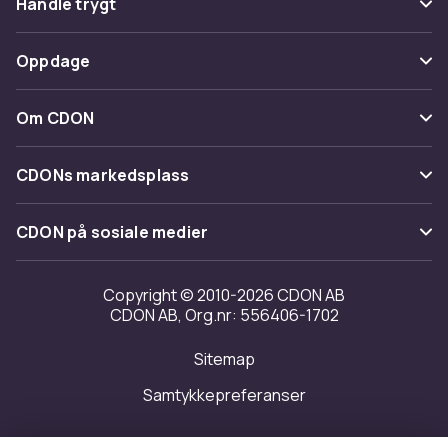
Handle trygt
Spor pakke
Betaling
Oppdage
Angre & returner her
Levering
Kategorier
Kontakt oss
Om CDON
Vilkår & policy
Varemerker
Om oss
Tilbakekallinger
CDONs markedsplass
Guider
Kundeanmeldelser
Merchant Help Center
CDON på sosiale medier
Jobbe på CDON
Investor relations
Copyright © 2010-2026 CDON AB
CDON AB, Org.nr: 556406-1702
Tilgjengelighet
Sitemap
Samtykkepreferanser