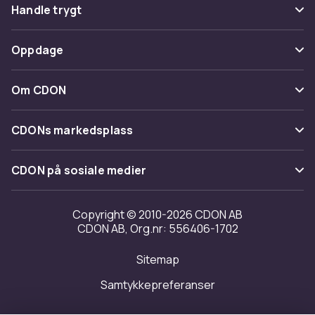
Vanlige spørsmål
Handle trygt
Spor pakke
Betaling
Oppdage
Angre & returner her
Levering
Kategorier
Kontakt oss
Om CDON
Vilkår & policy
Varemerker
Om oss
Tilbakekallinger
CDONs markedsplass
Guider
Kundeanmeldelser
Merchant Help Center
CDON på sosiale medier
Jobbe på CDON
Investor relations
Copyright © 2010-2026 CDON AB
CDON AB, Org.nr: 556406-1702
Tilgjengelighet
Sitemap
Samtykkepreferanser