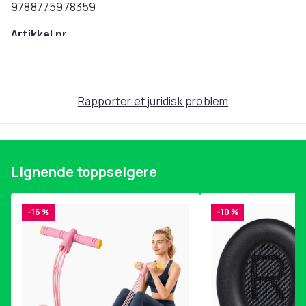
9788775978359
Artikkel nr.
a100ca35-56fa-5f64-b692-cd14499cb37f
Produktsikkerhetsinformasjon
Rapporter et juridisk problem
Lignende toppselgere
-16 %
-10 %