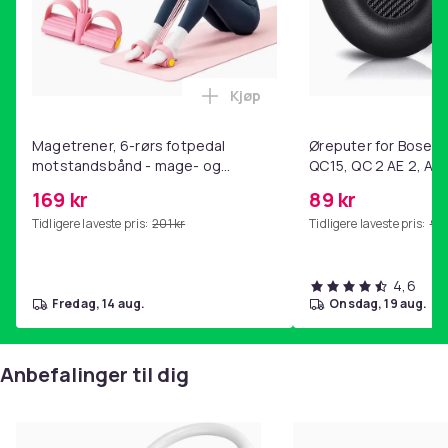
Kjøp
Legg Magetrener, 6-rørs fotp
Magetrener, 6-rørs fotpedal
Øreputer for Bose QC
motstandsbånd - mage- og
QC15, QC 2 AE 2, AE 
kjernetrening, yoga og
SoundTrue, SoundLin
169 kr
89 kr
hjemmegymnastikk Pink
Tidligere laveste pris:
201 kr
Tidligere laveste pris:
99 
4,6
fredag, 14 aug.
onsdag, 19 aug.
Anbefalinger til dig