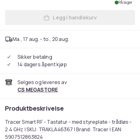
På lager
Legg i handlekurv
Legg Tracer Smart RF - Tast
Ma., 17 aug. - to., 20 aug.
Sikker betaling
14 dagers åpent kjøp
Selges og leveres av
CS MEGASTORE
Produktbeskrivelse
Tracer Smart RF - Tastatur - med styreplate - trådløs -
2.4 GHz | SKU: TRAKLA46367 | Brand: Tracer | EAN:
5907512863824