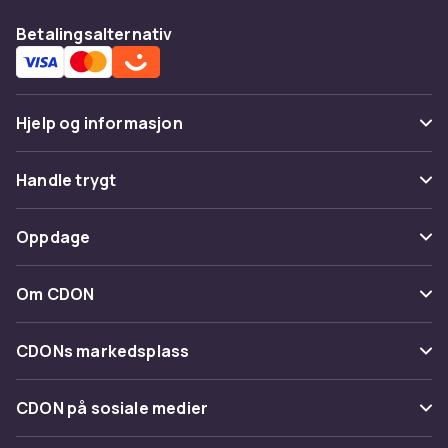
Betalingsalternativ
Hjelp og informasjon
Vanlige spørsmål
Handle trygt
Spor pakke
Betaling
Oppdage
Angre & returner her
Levering
Kategorier
Kontakt oss
Om CDON
Vilkår & policy
Varemerker
Om oss
Tilbakekallinger
CDONs markedsplass
Guider
Kundeanmeldelser
Merchant Help Center
CDON på sosiale medier
Jobbe på CDON