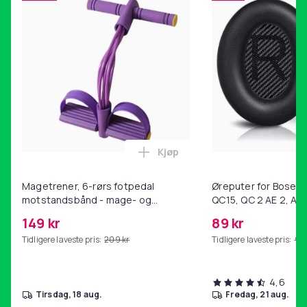
Kjøp
Legg Magetrener, 6-rørs fotp
Magetrener, 6-rørs fotpedal
Øreputer for Bose QC
motstandsbånd - mage- og
QC15, QC 2 AE 2, AE 
kjernetrening, yoga og
SoundTrue, SoundLin
149 kr
89 kr
hjemmegymnastikk Purple
Tidligere laveste pris:
209 kr
Tidligere laveste pris:
99 
4,6
tirsdag, 18 aug.
fredag, 21 aug.