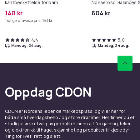
kantbeskyttelse for barn
Nonaerosol Balances S
Controls Excess Oil
140 kr
604 kr
Tidligere laveste pris:
153 kr
4,4
5,0
mandag, 24 aug.
mandag, 24 aug.
Oppdag CDON
CDON er Nordens ledende markedsplass, og vi er her for
både små hverdagsbehov og store drømmer. Her finner du et
stadig større utvalg av produkter innen alt fra gaming, leker
og elektronikk til hage, skjønnhet og produkter til kjæledyr.
Ting for livet, rett og slett.