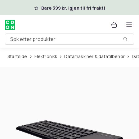
Hopp til hovedinnhold
Bare 399 kr. igjen til fri frakt!
Søk etter produkter
Startside
Elektronikk
Datamaskiner & datatilbehør
Da