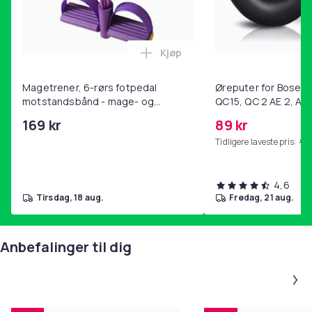
Kjøp
Legg Magetrener, 6-rørs fotp
Magetrener, 6-rørs fotpedal
Øreputer for Bose QC
motstandsbånd - mage- og
QC15, QC 2 AE 2, AE 
kjernetrening, yoga og
SoundTrue, SoundLin
169 kr
89 kr
hjemmegymnastikk Purple
Tidligere laveste pris:
99 
4,6
tirsdag, 18 aug.
fredag, 21 aug.
Anbefalinger til dig