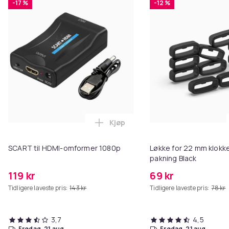
-17 %
-12 %
Kjøp
Legg SCART til HDMI-omformer 1
SCART til HDMI-omformer 1080p
Løkke for 22 mm klokke
pakning Black
119 kr
69 kr
Tidligere laveste pris:
143 kr
Tidligere laveste pris:
78 kr
3,7
4,5
fredag, 21 aug.
fredag, 21 aug.