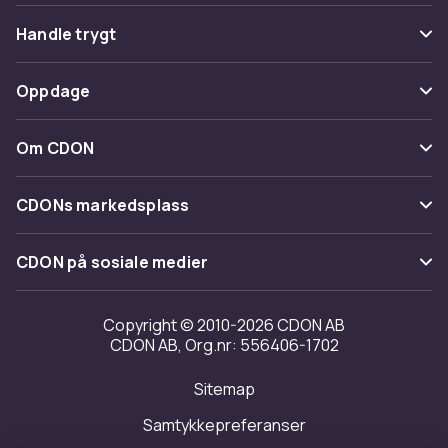
Vanlige spørsmål
Handle trygt
Spor pakke
Betaling
Oppdage
Angre & returner her
Levering
Kategorier
Kontakt oss
Om CDON
Vilkår & policy
Varemerker
Om oss
Tilbakekallinger
CDONs markedsplass
Guider
Kundeanmeldelser
Merchant Help Center
CDON på sosiale medier
Jobbe på CDON
Investor relations
Copyright © 2010-2026 CDON AB
CDON AB, Org.nr: 556406-1702
Tilgjengelighet
Sitemap
Samtykkepreferanser