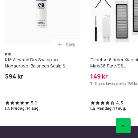
Kjøp
Legg K18 Airwash Dry Shampoo No
K18
K18 Airwash Dry Shampoo
Tilbehør 8 deler Xiaom
Nonaerosol Balances Scalp &
Max/S6 Pure/S6
Controls Excess Oil
MAXV/S50/S51/S55/S5
594 kr
149 kr
Tidligere laveste pris:
159 kr
5,0
4,3
fredag, 14 aug.
mandag, 17 aug.