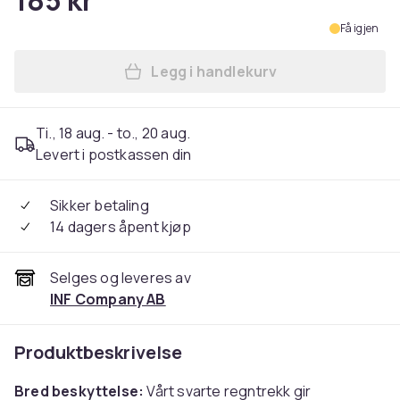
185 kr
Få igjen
Legg i handlekurv
Legg Sykkelkurvtrekk, tåler
Ti., 18 aug. - to., 20 aug.
Levert i postkassen din
Sikker betaling
14 dagers åpent kjøp
Selges og leveres av
INF Company AB
Produktbeskrivelse
Bred beskyttelse:
Vårt svarte regntrekk gir