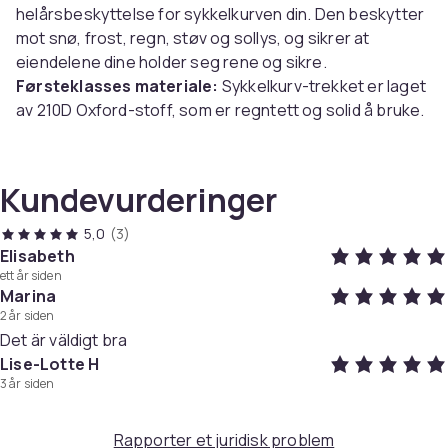
helårsbeskyttelse for sykkelkurven din. Den beskytter
mot snø, frost, regn, støv og sollys, og sikrer at
eiendelene dine holder seg rene og sikre.
Førsteklasses materiale:
Sykkelkurv-trekket er laget
av 210D Oxford-stoff, som er regntett og solid å bruke.
Lett og bærbar:
Laget av materialer med høy kvalitet.
Regntrekket er eksepsjonelt lett, noe som gjør det
enkelt å bære og oppbevare når det ikke er i bruk.
Kundevurderinger
Spesifikasjon:
5,0
(3)
Materiale: 210D Oxford-stoff
Elisabeth
ett år siden
Størrelse: 42 x 33 x 25 cm
Marina
2 år siden
Pakken inkluderer:
Det är väldigt bra
1 x Sykkelkurv-trekk (Sykkelkurv ikke inkludert）
Lise-Lotte H
3 år siden
Farge
Black
Rapporter et juridisk problem