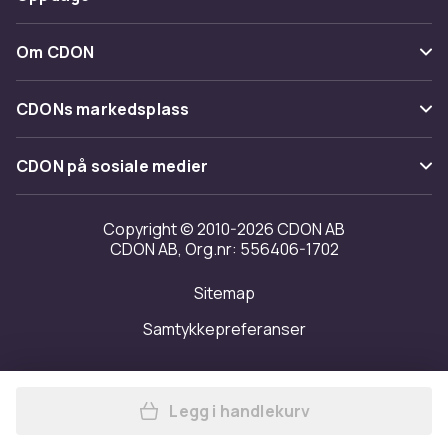
Angre & returner her
Levering
Kategorier
Kontakt oss
Om CDON
Vilkår & policy
Varemerker
Om oss
Tilbakekallinger
CDONs markedsplass
Guider
Kundeanmeldelser
Merchant Help Center
CDON på sosiale medier
Jobbe på CDON
Investor relations
Copyright © 2010-2026 CDON AB
CDON AB, Org.nr: 556406-1702
Tilgjengelighet
Sitemap
Samtykkepreferanser
Legg i handlekurv
Legg Sykkelkurvtrekk, tåler