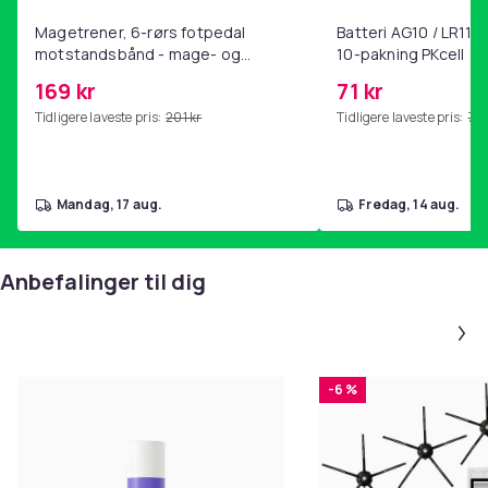
Magetrener, 6-rørs fotpedal
Batteri AG10 / LR1130
motstandsbånd - mage- og
10-pakning PKcell
kjernetrening, yoga og
169 kr
71 kr
hjemmegymnastikk Pink
Tidligere laveste pris:
201 kr
Tidligere laveste pris:
76 
mandag, 17 aug.
fredag, 14 aug.
Anbefalinger til dig
-6 %