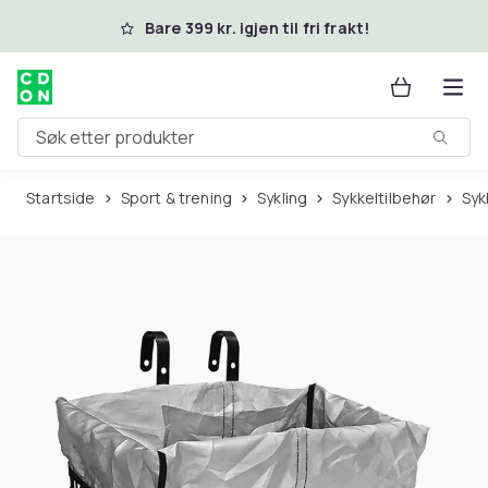
Hopp til hovedinnhold
Bare 399 kr. igjen til fri frakt!
Søk etter produkter
Startside
Sport & trening
Sykling
Sykkeltilbehør
Sy