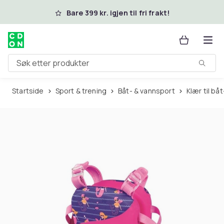
Hopp til hovedinnhold
Bare 399 kr. igjen til fri frakt!
Søk etter produkter
Startside
Sport & trening
Båt- & vannsport
Klær til b