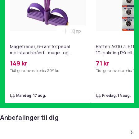
Kjøp
Legg Magetrener, 6-rørs fotp
Magetrener, 6-rørs fotpedal
Batteri AG10 / LR1130
motstandsbånd - mage- og
10-pakning PKcell
kjernetrening, yoga og
149 kr
71 kr
hjemmegymnastikk Purple
Tidligere laveste pris:
209 kr
Tidligere laveste pris:
76 
mandag, 17 aug.
fredag, 14 aug.
Anbefalinger til dig