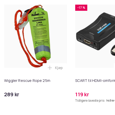
-17 %
Kjøp
Legg Wiggler Rescue Rope 25m 
Wiggler Rescue Rope 25m
SCART til HDMI-omfor
289 kr
119 kr
Tidligere laveste pris:
143 kr