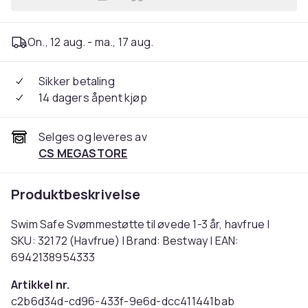
Legg Swim Safe Svømmestøtt
On., 12 aug. - ma., 17 aug.
Sikker betaling
14 dagers åpent kjøp
Selges og leveres av
CS MEGASTORE
Produktbeskrivelse
Swim Safe Svømmestøtte til øvede 1-3 år, havfrue |
SKU: 32172 (Havfrue) | Brand: Bestway | EAN:
6942138954333
Artikkel nr.
c2b6d34d-cd96-433f-9e6d-dcc411441bab