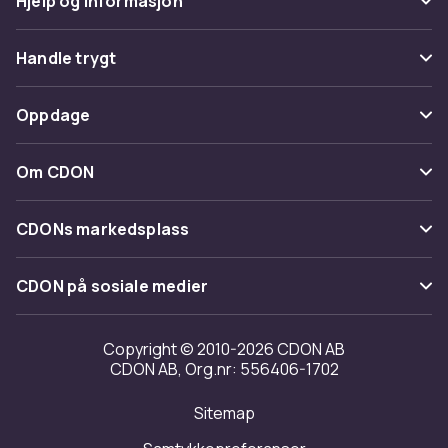
Hjelp og informasjon
Vanlige spørsmål
Handle trygt
Spor pakke
Betaling
Oppdage
Angre & returner her
Levering
Kategorier
Kontakt oss
Om CDON
Vilkår & policy
Varemerker
Om oss
Tilbakekallinger
CDONs markedsplass
Guider
Kundeanmeldelser
Merchant Help Center
CDON på sosiale medier
Jobbe på CDON
Investor relations
Copyright © 2010-2026 CDON AB
CDON AB, Org.nr: 556406-1702
Tilgjengelighet
Sitemap