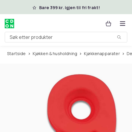
Hopp til hovedinnhold
Bare 399 kr. igjen til fri frakt!
Søk etter produkter
Startside
Kjøkken & husholdning
Kjøkkenapparater
D