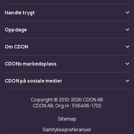
Vanlige spørsmål
Handle trygt
Spor pakke
Betaling
Oppdage
Angre & returner her
Levering
Kategorier
Kontakt oss
Om CDON
Vilkår & policy
Varemerker
Om oss
Tilbakekallinger
CDONs markedsplass
Guider
Kundeanmeldelser
Merchant Help Center
CDON på sosiale medier
Jobbe på CDON
Investor relations
Copyright © 2010-2026 CDON AB
CDON AB, Org.nr: 556406-1702
Tilgjengelighet
Sitemap
Samtykkepreferanser