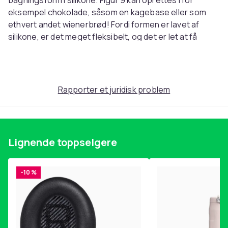
bagningsform i silikone. Figur 9 kan oprettes i for
eksempel chokolade, såsom en kagebase eller som
ethvert andet wienerbrød! Fordi formen er lavet af
silikone, er det meget fleksibelt, og det er let at få
wienerbrødet ud af formen. Kombiner flere numre til
flerdigit fødselsdage og fester!
Materiale: silikone
Størrelse: 18,8*27*5,8 cm
Rapporter et juridisk problem
Farve: rød
Denne silikoneform er lavet af mad -klassificeret
silikone.
– Kan modstå opvarmning op til +240 grader.
Lignende toppselgere
– Kan modstå koldt ned til -60 grader.
– Kan modstå maskindisk.
vægt ca. 115 g
-10 %
Artikkel nr.
612848e2-138c-44ac-a0ca-6d8e02a89f12
Produktsikkerhetsinformasjon