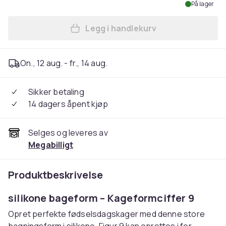
På lager
Legg i handlekurv
Legg Stor bakeform silikon
On., 12 aug. - fr., 14 aug.
Sikker betaling
14 dagers åpent kjøp
Selges og leveres av
Megabilligt
Produktbeskrivelse
silikone bageform – Kageformciffer 9
Opret perfekte fødselsdagskager med denne store