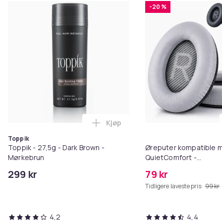
-20 %
Kjøp
Legg Toppik - 27,5g - Dark Brow
Toppik
Toppik - 27,5g - Dark Brown -
Øreputer kompatible 
Mørkebrun
QuietComfort -
QC35/QC25/QC15/AE2 
299 kr
79 kr
Tidligere laveste pris:
99 kr
4,2
4,4