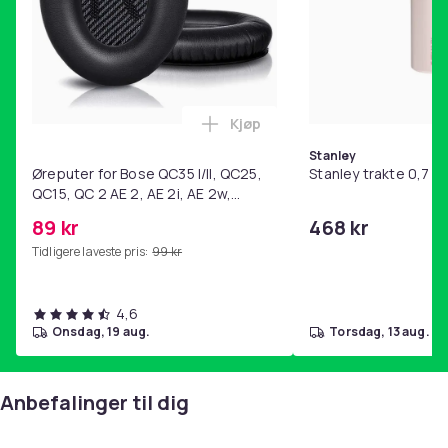
Kjøp
Legg Øreputer for Bose QC35 I/
Stanley
Øreputer for Bose QC35 I/II, QC25,
Stanley trakte 0,7 l,
QC15, QC 2 AE 2, AE 2i, AE 2w,
SoundTrue, SoundLink Black
89 kr
468 kr
Tidligere laveste pris:
99 kr
4,6
onsdag, 19 aug.
torsdag, 13 aug.
Anbefalinger til dig