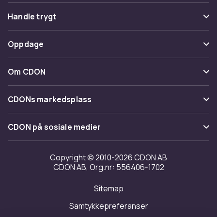
Vanlige spørsmål
Handle trygt
Spor pakke
Betaling
Oppdage
Angre & returner her
Levering
Kategorier
Kontakt oss
Om CDON
Vilkår & policy
Varemerker
Om oss
Tilbakekallinger
CDONs markedsplass
Guider
Kundeanmeldelser
Merchant Help Center
CDON på sosiale medier
Jobbe på CDON
Investor relations
Copyright © 2010-2026 CDON AB
CDON AB, Org.nr: 556406-1702
Tilgjengelighet
Sitemap
Samtykkepreferanser