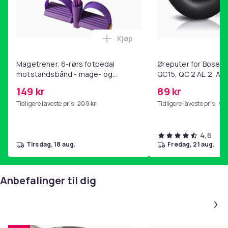
Kjøp
Legg Magetrener, 6-rørs fotp
Magetrener, 6-rørs fotpedal
Øreputer for Bose QC
motstandsbånd - mage- og
QC15, QC 2 AE 2, AE 
kjernetrening, yoga og
SoundTrue, SoundLin
149 kr
89 kr
hjemmegymnastikk Purple
Tidligere laveste pris:
209 kr
Tidligere laveste pris:
99 
4,6
tirsdag, 18 aug.
fredag, 21 aug.
Anbefalinger til dig