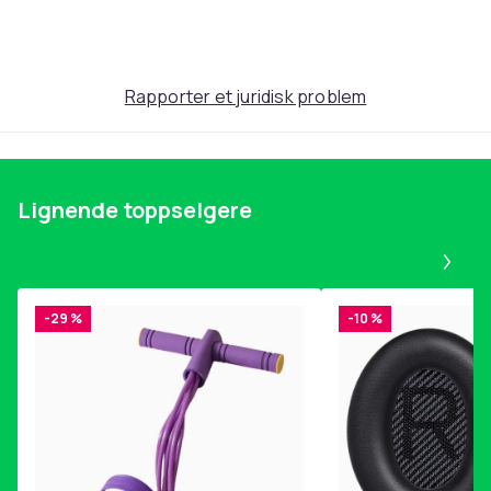
Rapporter et juridisk problem
Lignende toppselgere
Pa
-29 %
-10 %