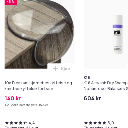
-8 %
Kjøp
Legg 10x Premium hjørnebeskytt
K18
10x Premium hjørnebeskyttelse og
K18 Airwash Dry Sham
kantbeskyttelse for barn
Nonaerosol Balances S
Controls Excess Oil
140 kr
604 kr
Tidligere laveste pris:
153 kr
4,4
5,0
mandag, 24 aug.
mandag, 24 aug.