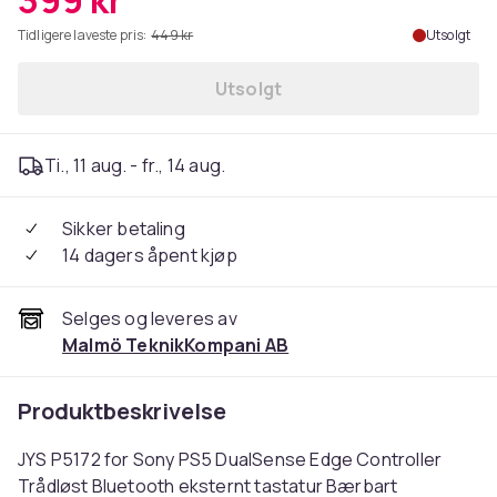
399 kr
Tidligere laveste pris:
449 kr
Utsolgt
Utsolgt
Ti., 11 aug. - fr., 14 aug.
Sikker betaling
14 dagers åpent kjøp
Selges og leveres av
Malmö TeknikKompani AB
Produktbeskrivelse
JYS P5172 for Sony PS5 DualSense Edge Controller
Trådløst Bluetooth eksternt tastatur Bærbart