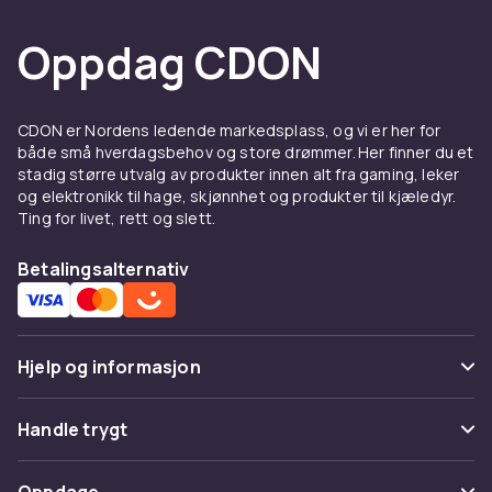
hodetelefoner.
Oppdag CDON
Du kan også deaktivere denne funksjonen i PS5-
innstillingsmenyen og bruke eksterne hodetelefoner i
stedet Spesifikasjon: Batterikapasitet: 500mAh
Bluetooth-kompatibel: 3.0 Arbeidsspenning:
CDON er Nordens ledende markedsplass, og vi er her for
både små hverdagsbehov og store drømmer. Her finner du et
Litiumbatteri 3.7V Arbeidsstrøm: 5mA, Statisk 1.6mA
stadig større utvalg av produkter innen alt fra gaming, leker
Maks ladestrøm: 500mA, 5V Produktstørrelse: 132 x
og elektronikk til hage, skjønnhet og produkter til kjæledyr.
56.6 x 49.8mm/5.2 x 2.23 x
Ting for livet, rett og slett.
1.96 tommer Tilkoblingstrinn: 1. Koble tastaturet til PS5
DualSense Edge-kontrolleren via kontrollerens 3,5 mm-
Betalingsalternativ
grensesnitt.
2. Koble PS5 DualSense Edge-kontrolleren til PS5-
verten.
3. Start tastaturet med på/av-knappen - den blå LED-
Hjelp og informasjon
indikatoren lyser.
4. For PS5-verdier, skriv inn (Innstillinger) - (Perifere
Vanlige spørsmål
Handle trygt
enheter) - (Bluetooth-aktivert tilbehør).
Spor pakke
5. Trykk og hold inne paringsknappen på tastaturet i 3
Betaling