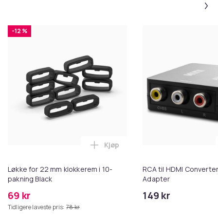
-12 %
Kjøp
Legg Løkke for 22 mm klokkerem 
Løkke for 22 mm klokkerem i 10-
RCA til HDMI Converter
pakning Black
Adapter
69 kr
149 kr
Tidligere laveste pris:
78 kr