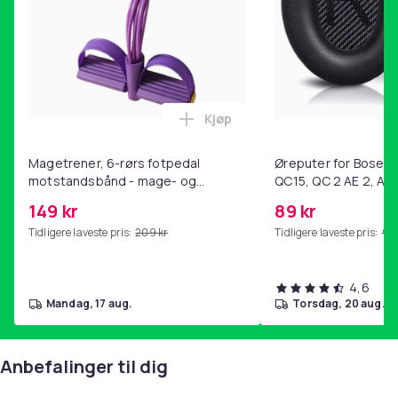
Kjøp
Legg Magetrener, 6-rørs fotp
Magetrener, 6-rørs fotpedal
Øreputer for Bose QC
motstandsbånd - mage- og
QC15, QC 2 AE 2, AE 
kjernetrening, yoga og
SoundTrue, SoundLin
149 kr
89 kr
hjemmegymnastikk Purple
Tidligere laveste pris:
209 kr
Tidligere laveste pris:
99 
4,6
mandag, 17 aug.
torsdag, 20 aug.
Anbefalinger til dig