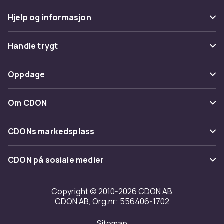
Hjelp og informasjon
Vanlige spørsmål
Handle trygt
Spor pakke
Betaling
Oppdage
Angre & returner her
Levering
Kategorier
Kontakt oss
Om CDON
Vilkår & policy
Varemerker
Om oss
Tilbakekallinger
CDONs markedsplass
Guider
Kundeanmeldelser
Merchant Help Center
CDON på sosiale medier
Jobbe på CDON
Investor relations
Copyright © 2010-2026 CDON AB
CDON AB, Org.nr: 556406-1702
Tilgjengelighet
Sitemap