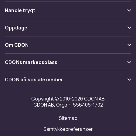
Vanlige spørsmål
Handle trygt
Spor pakke
Betaling
Oppdage
Angre & returner her
Levering
Kategorier
Kontakt oss
Om CDON
Vilkår & policy
Varemerker
Om oss
Tilbakekallinger
CDONs markedsplass
Guider
Kundeanmeldelser
Merchant Help Center
CDON på sosiale medier
Jobbe på CDON
Investor relations
Copyright © 2010-2026 CDON AB
CDON AB, Org.nr: 556406-1702
Tilgjengelighet
Sitemap
Samtykkepreferanser