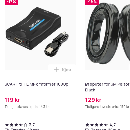
-17 %
-19 %
Kjøp
Legg SCART til HDMI-omformer 1
SCART til HDMI-omformer 1080p
Øreputer for 3M Peltor
Black
119 kr
129 kr
Tidligere laveste pris:
143 kr
Tidligere laveste pris:
159 kr
3,7
4,7
torsdag, 20 aug.
torsdag, 20 aug.