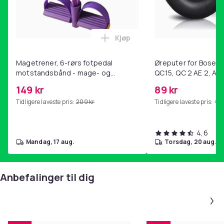
Kjøp
Legg Magetrener, 6-rørs fotp
Magetrener, 6-rørs fotpedal
Øreputer for Bose QC
motstandsbånd - mage- og
QC15, QC 2 AE 2, AE 
kjernetrening, yoga og
SoundTrue, SoundLin
149 kr
89 kr
hjemmegymnastikk Purple
Tidligere laveste pris:
209 kr
Tidligere laveste pris:
99 
4,6
mandag, 17 aug.
torsdag, 20 aug.
Anbefalinger til dig