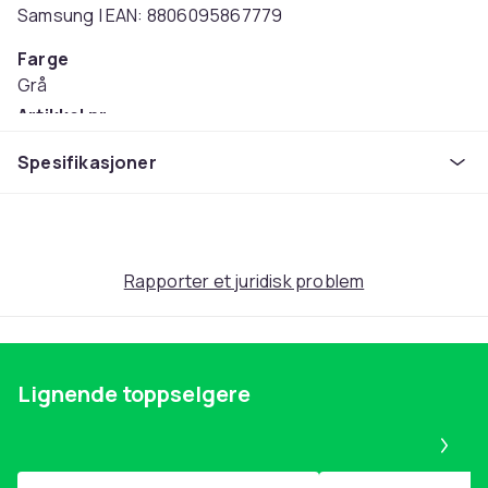
Samsung | EAN: 8806095867779
Farge
Grå
Artikkel nr.
dfb7d987-1087-58c3-bd9d-58b43b087031
Spesifikasjoner
Produktsikkerhetsinformasjon
Rapporter et juridisk problem
Lignende toppselgere
Pa