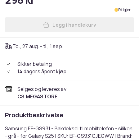
298 kr
Få igjen
Legg i handlekurv
Legg Samsung EF-GS931 - Bakd
To., 27 aug. - ti., 1 sep.
Sikker betaling
14 dagers åpent kjøp
Selges og leveres av
CS MEGASTORE
Produktbeskrivelse
Samsung EF-GS931 - Bakdeksel til mobiltelefon - silikon
- grå - for Galaxy S25 | SKU: EF-GS931CJEGWW | Brand: