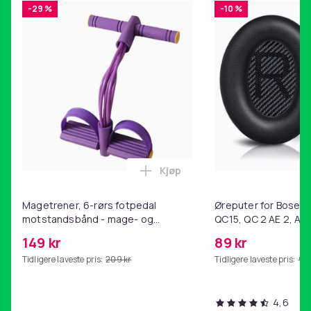
-29 %
-10 %
Kjøp
Legg Magetrener, 6-rørs fotp
Magetrener, 6-rørs fotpedal
Øreputer for Bose QC
motstandsbånd - mage- og
QC15, QC 2 AE 2, AE 
kjernetrening, yoga og
SoundTrue, SoundLin
149 kr
89 kr
hjemmegymnastikk Purple
Tidligere laveste pris:
209 kr
Tidligere laveste pris:
99 
4,6