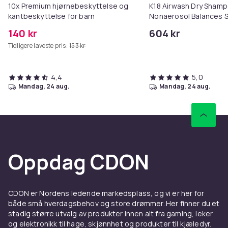
10x Premium hjørnebeskyttelse og
K18 Airwash Dry Sham
kantbeskyttelse for barn
Nonaerosol Balances S
Controls Excess Oil
140 kr
604 kr
Tidligere laveste pris:
153 kr
4,4
5,0
mandag, 24 aug.
mandag, 24 aug.
Oppdag CDON
CDON er Nordens ledende markedsplass, og vi er her for
både små hverdagsbehov og store drømmer. Her finner du et
stadig større utvalg av produkter innen alt fra gaming, leker
og elektronikk til hage, skjønnhet og produkter til kjæledyr.