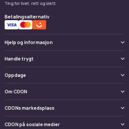
Ting for livet, rett og slett.
Betalingsalternativ
Hjelp og informasjon
Vanlige spørsmål
Handle trygt
Spor pakke
Betaling
Oppdage
Angre & returner her
Levering
Kategorier
Kontakt oss
Om CDON
Vilkår & policy
Varemerker
Om oss
Tilbakekallinger
CDONs markedsplass
Guider
Kundeanmeldelser
Merchant Help Center
CDON på sosiale medier
Jobbe på CDON