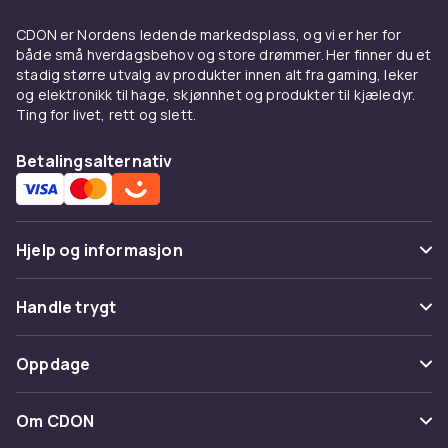
CDON er Nordens ledende markedsplass, og vi er her for
både små hverdagsbehov og store drømmer. Her finner du et
stadig større utvalg av produkter innen alt fra gaming, leker
og elektronikk til hage, skjønnhet og produkter til kjæledyr.
Ting for livet, rett og slett.
Betalingsalternativ
Hjelp og informasjon
Vanlige spørsmål
Handle trygt
Spor pakke
Betaling
Oppdage
Angre & returner her
Levering
Kategorier
Kontakt oss
Om CDON
Vilkår & policy