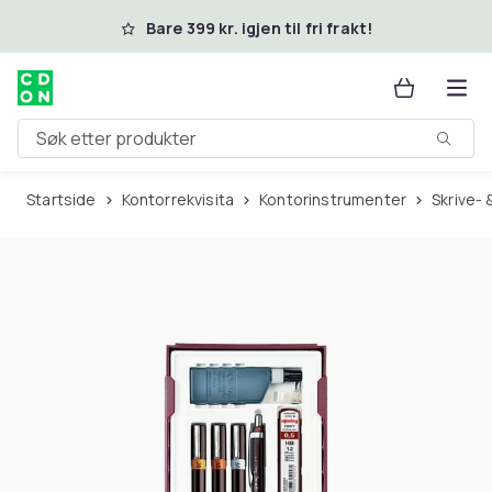
Hopp til hovedinnhold
Bare 399 kr. igjen til fri frakt!
Søk etter produkter
Startside
Kontorrekvisita
Kontorinstrumenter
Skrive-