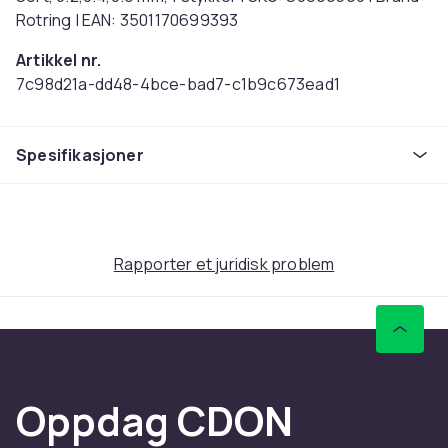
Rotring | EAN: 3501170699393
Artikkel nr.
7c98d21a-dd48-4bce-bad7-c1b9c673ead1
Produktsikkerhetsinformasjon
Spesifikasjoner
Rapporter et juridisk problem
Oppdag CDON