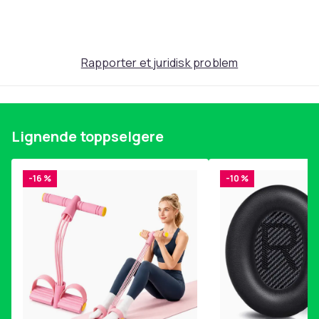
Rapporter et juridisk problem
Lignende toppselgere
-16 %
-10 %