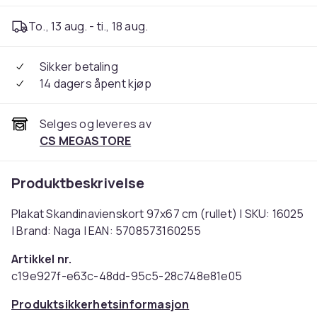
To., 13 aug. - ti., 18 aug.
Sikker betaling
14 dagers åpent kjøp
Selges og leveres av
CS MEGASTORE
Produktbeskrivelse
Plakat Skandinavienskort 97x67 cm (rullet) | SKU: 16025
| Brand: Naga | EAN: 5708573160255
Artikkel nr.
c19e927f-e63c-48dd-95c5-28c748e81e05
Produktsikkerhetsinformasjon