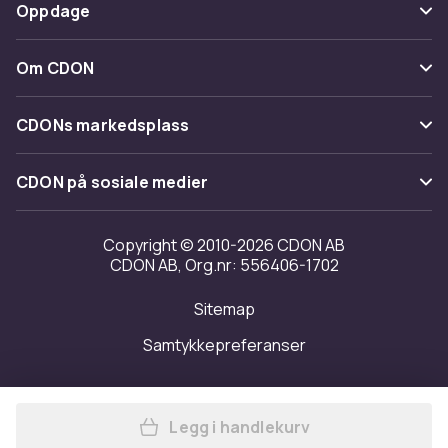
Betaling
Oppdage
Angre & returner her
Levering
Kategorier
Kontakt oss
Om CDON
Vilkår & policy
Varemerker
Om oss
Tilbakekallinger
CDONs markedsplass
Guider
Kundeanmeldelser
Merchant Help Center
CDON på sosiale medier
Jobbe på CDON
Investor relations
Copyright © 2010-2026 CDON AB
CDON AB, Org.nr: 556406-1702
Tilgjengelighet
Sitemap
Samtykkepreferanser
Legg i handlekurv
Legg Plakat Skandinaviensko