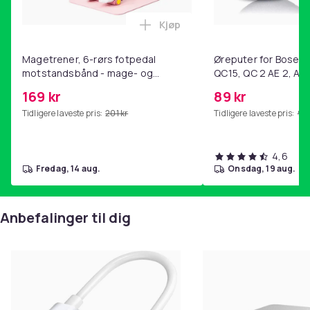
Kjøp
Legg Magetrener, 6-rørs fotp
Magetrener, 6-rørs fotpedal
Øreputer for Bose QC
motstandsbånd - mage- og
QC15, QC 2 AE 2, AE 
kjernetrening, yoga og
SoundTrue, SoundLin
169 kr
89 kr
hjemmegymnastikk Pink
Tidligere laveste pris:
201 kr
Tidligere laveste pris:
99 
4,6
fredag, 14 aug.
onsdag, 19 aug.
Anbefalinger til dig