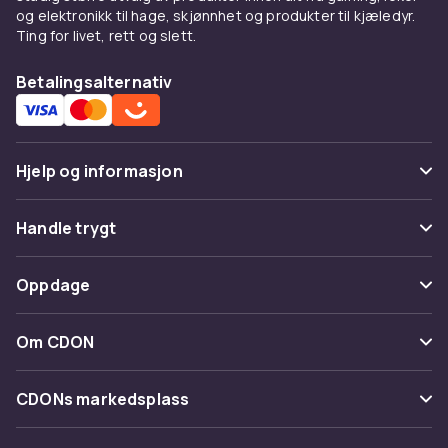
og elektronikk til hage, skjønnhet og produkter til kjæledyr.
Ting for livet, rett og slett.
Betalingsalternativ
Hjelp og informasjon
Vanlige spørsmål
Handle trygt
Spor pakke
Betaling
Oppdage
Angre & returner her
Levering
Kategorier
Kontakt oss
Om CDON
Vilkår & policy
Varemerker
Om oss
Tilbakekallinger
CDONs markedsplass
Guider
Kundeanmeldelser
Merchant Help Center