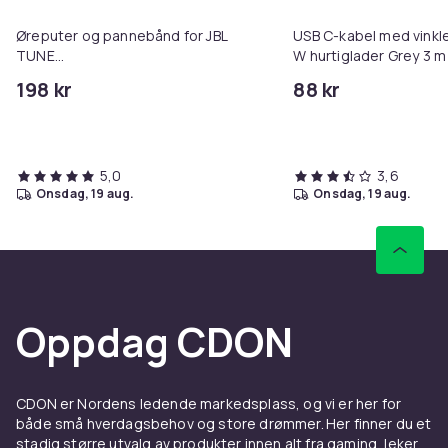
Øreputer og pannebånd for JBL
USB C-kabel med vinkl
TUNE
W hurtiglader Grey 3 m
700BT/710BT/700BTNC/750BT/760BTNC
198 kr
88 kr
White
5,0
3,6
onsdag, 19 aug.
onsdag, 19 aug.
Oppdag CDON
CDON er Nordens ledende markedsplass, og vi er her for
både små hverdagsbehov og store drømmer. Her finner du et
stadig større utvalg av produkter innen alt fra gaming, leker