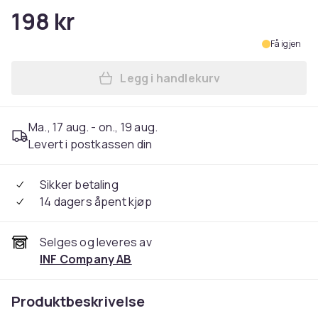
198 kr
Få igjen
Legg i handlekurv
Legg Øreputer og pannebå
Ma., 17 aug. - on., 19 aug.
Levert i postkassen din
Sikker betaling
14 dagers åpent kjøp
Selges og leveres av
INF Company AB
Produktbeskrivelse