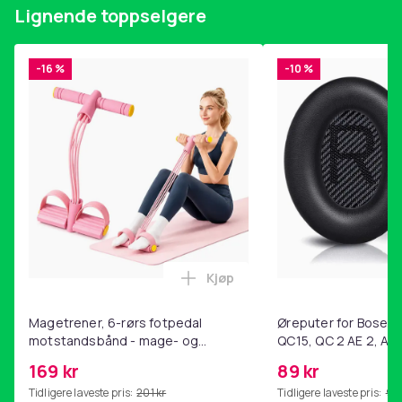
1 par øreputer
Lignende toppselgere
1 x pannebånd
Farge
-16 %
-10 %
White
Vekt, gram
48
Artikkel nr.
2fc36049-4291-4d89-869f-c525c692ffae
Produktsikkerhetsinformasjon
Kjøp
Legg Magetrener, 6-rørs fotp
Magetrener, 6-rørs fotpedal
Øreputer for Bose QC
motstandsbånd - mage- og
QC15, QC 2 AE 2, AE 
kjernetrening, yoga og
SoundTrue, SoundLin
169 kr
89 kr
hjemmegymnastikk Pink
Tidligere laveste pris:
201 kr
Tidligere laveste pris:
99 