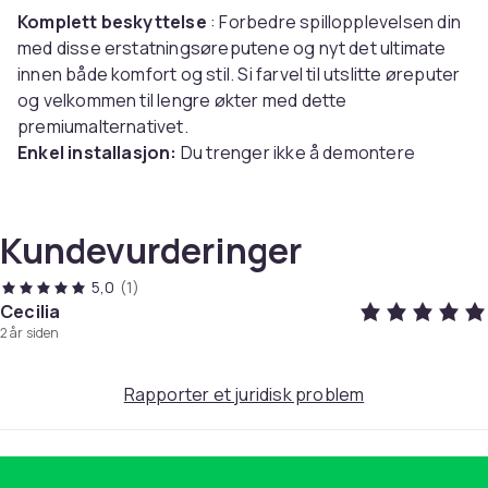
Komplett beskyttelse
: Forbedre spillopplevelsen din
med disse erstatningsøreputene og nyt det ultimate
innen både komfort og stil. Si farvel til utslitte øreputer
og velkommen til lengre økter med dette
premiumalternativet.
Enkel installasjon:
Du trenger ikke å demontere
hodetelefonene for installasjon. Øreputene er
designet for problemfri bruk, slik at du kan beskytte
hodetelefonene dine på bare sekunder.
Kundevurderinger
Spesifikasjoner:
5,0
(1)
Materiale: Proteinhud + minneskum
Cecilia
2 år siden
Mål: 9x7,5x2 cm
MERK
! Av hygieniske årsaker er det IKKE mulig å
returnere eller bytte produktet dersom
Rapporter et juridisk problem
emballasjen/forseglingen er brutt.
Pakken inkluderer: