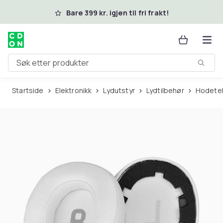
Hopp til hovedinnhold
Bare 399 kr. igjen til fri frakt!
Søk etter produkter
Startside
Elektronikk
Lydutstyr
Lydtilbehør
Hodete