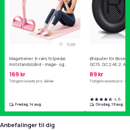
Produktsikkerhetsinformasjon
Kjøp
Legg Magetrener, 6-rørs fotp
Magetrener, 6-rørs fotpedal
Øreputer for Bose QC
motstandsbånd - mage- og
QC15, QC 2 AE 2, AE 
kjernetrening, yoga og
SoundTrue, SoundLin
169 kr
89 kr
hjemmegymnastikk Pink
Tidligere laveste pris:
201 kr
Tidligere laveste pris:
99 
4,6
fredag, 14 aug.
onsdag, 19 aug.
Anbefalinger til dig