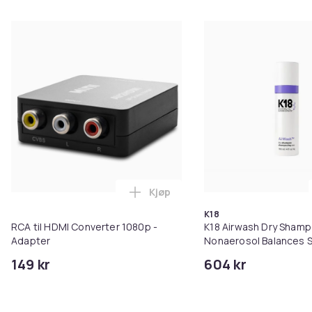
Kjøp
Legg RCA til HDMI Converter 108
K18
RCA til HDMI Converter 1080p -
K18 Airwash Dry Sham
Adapter
Nonaerosol Balances S
Controls Excess Oil
149 kr
604 kr