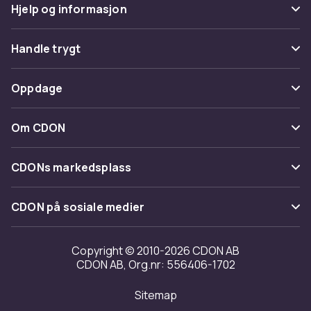
Hjelp og informasjon
Vanlige spørsmål
Handle trygt
Spor pakke
Betaling
Oppdage
Angre & returner her
Levering
Kategorier
Kontakt oss
Om CDON
Vilkår & policy
Varemerker
Om oss
Tilbakekallinger
CDONs markedsplass
Guider
Kundeanmeldelser
Merchant Help Center
CDON på sosiale medier
Jobbe på CDON
Investor relations
Copyright © 2010-2026 CDON AB
CDON AB, Org.nr: 556406-1702
Tilgjengelighet
Sitemap