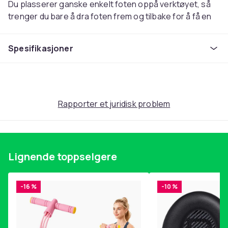
Du plasserer ganske enkelt foten oppå verktøyet, så
trenger du bare å dra foten frem og tilbake for å få en
deilig massasje av fotbuen.
Spesifikasjoner
- Massasjerulle
- Fin massasje av fotbuen
- Laget av gummi
Spesifikasjoner:
Rapporter et juridisk problem
Farge: Blå
Materiale: Gummi
Mål: 11 x 8 cm
Lignende toppselgere
Farge
0
Vekt, gram
-16 %
-10 %
186
Artikkel nr.
f84a7bf9-75e8-4f92-9503-d6caf4bbd7f6