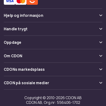
Hjelp og informasjon
Vanlige spørsmål
Handle trygt
Spor pakke
Betaling
Oppdage
Angre & returner her
Levering
Kategorier
Kontakt oss
Om CDON
Vilkår & policy
Varemerker
Om oss
Tilbakekallinger
CDONs markedsplass
Guider
Kundeanmeldelser
Merchant Help Center
CDON på sosiale medier
Jobbe på CDON
Investor relations
Copyright © 2010-2026 CDON AB
CDON AB, Org.nr: 556406-1702
Tilgjengelighet