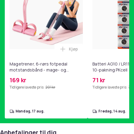
Kjøp
Legg Magetrener, 6-rørs fotp
Magetrener, 6-rørs fotpedal
Batteri AG10 / LR1130
motstandsbånd - mage- og
10-pakning PKcell
kjernetrening, yoga og
169 kr
71 kr
hjemmegymnastikk Pink
Tidligere laveste pris:
201 kr
Tidligere laveste pris:
76 
mandag, 17 aug.
fredag, 14 aug.
Anbefalinger til dig