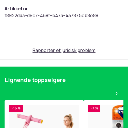
Artikkel nr.
f8922dd3-d9c7-468f-b47a-4a7875eb8e88
Produktsikkerhetsinformasjon
Rapporter et juridisk problem
Lignende toppselgere
Pa
-16 %
-7 %