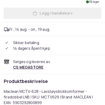
På lager
Legg i handlekurv
Legg Maclean MCTV-628 - L
Fr., 14 aug. - on., 19 aug.
Sikker betaling
14 dagers åpent kjøp
Selges og leveres av
CS MEGASTORE
Produktbeskrivelse
Maclean MCTV-628 - Lavstøysblokkomformer -
firedobbel LNB | SKU: MCTV629 | Brand: MACLEAN |
EAN: 5903292800899