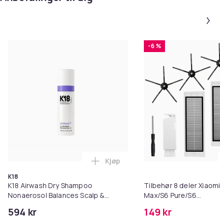
-6 %
Kjøp
Legg K18 Airwash Dry Shampoo No
K18
K18 Airwash Dry Shampoo
Tilbehør 8 deler Xiaom
Nonaerosol Balances Scalp &
Max/S6 Pure/S6
Controls Excess Oil
MAXV/S50/S51/S55/S5
594 kr
149 kr