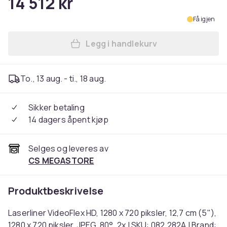
14 512 kr
Få igjen
Legg i handlekurv
Legg Laserliner VideoFlex HD,
To., 13 aug. - ti., 18 aug.
Sikker betaling
14 dagers åpent kjøp
Selges og leveres av
CS MEGASTORE
Produktbeskrivelse
Laserliner VideoFlex HD, 1280 x 720 piksler, 12,7 cm (5"),
1280 x 720 piksler, JPEG, 80°, 2x | SKU: 082.282A | Brand: