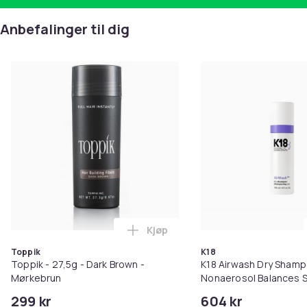
Anbefalinger til dig
Kjøp
Legg Toppik - 27,5g - Dark Brow
Toppik
K18
Toppik - 27,5g - Dark Brown -
K18 Airwash Dry Sham
Mørkebrun
Nonaerosol Balances S
Controls Excess Oil
299 kr
604 kr