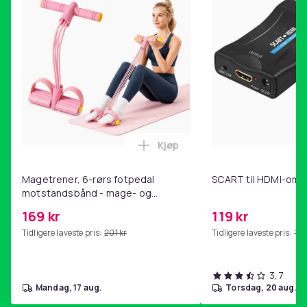
Kjøp
Legg Magetrener, 6-rørs fotp
Magetrener, 6-rørs fotpedal
SCART til HDMI-omf
motstandsbånd - mage- og
kjernetrening, yoga og
169 kr
119 kr
hjemmegymnastikk Pink
Tidligere laveste pris:
201 kr
Tidligere laveste pris:
143
3,7
mandag, 17 aug.
torsdag, 20 aug.