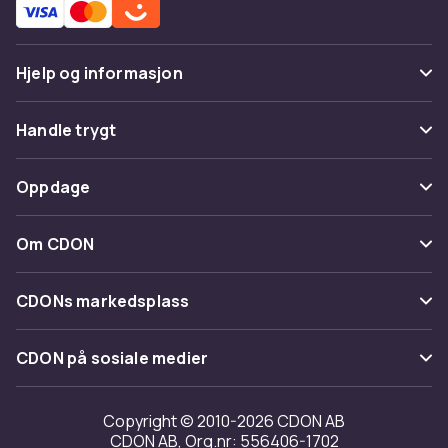
Hjelp og informasjon
Vanlige spørsmål
Handle trygt
Spor pakke
Betaling
Oppdage
Angre & returner her
Levering
Kategorier
Kontakt oss
Om CDON
Vilkår & policy
Varemerker
Om oss
Tilbakekallinger
CDONs markedsplass
Guider
Kundeanmeldelser
Merchant Help Center
CDON på sosiale medier
Jobbe på CDON
Investor relations
Copyright © 2010-2026 CDON AB
CDON AB, Org.nr: 556406-1702