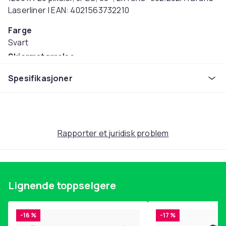
Laserliner | EAN: 4021563732210
Farge
Svart
Skjermstørrelse
5
Spesifikasjoner
Vekt
1.14
Artikkel nr.
c1eaaef8-4115-4143-9296-33bcd6c0034c
Rapporter et juridisk problem
Produktsikkerhetsinformasjon
Lignende toppselgere
-16 %
-17 %