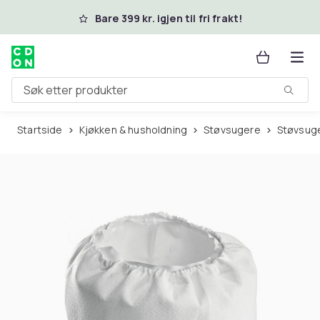
Hopp til hovedinnhold
Bare 399 kr. igjen til fri frakt!
Søk etter produkter
Startside
Kjøkken & husholdning
Støvsugere
Støvsug