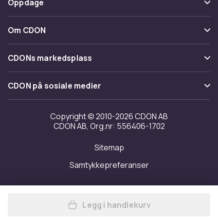
Oppdage
Angre & returner her
Levering
Kategorier
Kontakt oss
Om CDON
Vilkår & policy
Varemerker
Om oss
Tilbakekallinger
CDONs markedsplass
Guider
Kundeanmeldelser
Merchant Help Center
CDON på sosiale medier
Jobbe på CDON
Investor relations
Copyright © 2010-2026 CDON AB
CDON AB, Org.nr: 556406-1702
Tilgjengelighet
Sitemap
Samtykkepreferanser
Legg i handlekurv
Legg Kärcher Membran/stoff