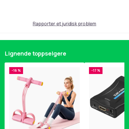
Rapporter et juridisk problem
Lignende toppselgere
-16 %
-17 %