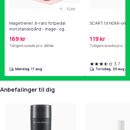
Kjøp
Legg Magetrener, 6-rørs fotp
Magetrener, 6-rørs fotpedal
SCART til HDMI-omf
motstandsbånd - mage- og
kjernetrening, yoga og
169 kr
119 kr
hjemmegymnastikk Pink
Tidligere laveste pris:
201 kr
Tidligere laveste pris:
143
3,7
mandag, 17 aug.
torsdag, 20 aug.
Anbefalinger til dig