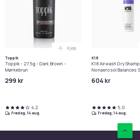
Kjøp
Legg Toppik - 27,5g - Dark Brow
Toppik
K18
Toppik - 27,5g - Dark Brown -
K18 Airwash Dry Sham
Mørkebrun
Nonaerosol Balances S
Controls Excess Oil
299 kr
604 kr
4,2
5,0
fredag, 14 aug.
fredag, 14 aug.