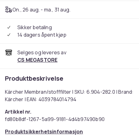
On., 26 aug. - ma., 31 aug.
Sikker betaling
14 dagers åpent kjøp
Selges og leveres av
CS MEGASTORE
Produktbeskrivelse
Kärcher Membran/stofffilter | SKU: 6.904-282.0 | Brand:
Kärcher | EAN: 4039784014794
Artikkel nr.
fd80b8df-1267-5a99-9181-4d4b97490b90
Produktsikkerhetsinformasjon