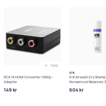
Kjøp
Legg RCA til HDMI Converter 108
K18
RCA til HDMI Converter 1080p -
K18 Airwash Dry Sham
Adapter
Nonaerosol Balances S
Controls Excess Oil
149 kr
604 kr