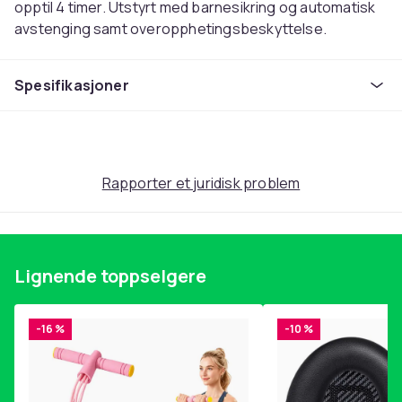
opptil 4 timer. Utstyrt med barnesikring og automatisk
avstenging samt overopphetingsbeskyttelse.
- Overopphetingsbeskyttelse
Spesifikasjoner
- Lett å bruke
- Praktisk og trygg
Spesifikasjoner:
Farge: Sort
Rapporter et juridisk problem
Materiale: Herdet glass
Mål: 38,5 x 29 x 6,5 cm
Mål på tallerkenen: Passer til gryter og panner på 8 til
25 cm i diameter
Lignende toppselgere
Kapasitet: 10 varmetrinn på 60-240°C
Farge
-16 %
-10 %
Svart
Vekt
2.7