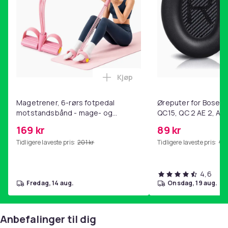
Vekt, gram
2773
Artikkel nr.
6d692c40-c352-5928-aaa8-37378ebc4e39
Produktsikkerhetsinformasjon
Kjøp
Legg Magetrener, 6-rørs fotp
Magetrener, 6-rørs fotpedal
Øreputer for Bose QC
motstandsbånd - mage- og
QC15, QC 2 AE 2, AE 
kjernetrening, yoga og
SoundTrue, SoundLin
169 kr
89 kr
hjemmegymnastikk Pink
Tidligere laveste pris:
201 kr
Tidligere laveste pris:
99 
4,6
fredag, 14 aug.
onsdag, 19 aug.
Anbefalinger til dig