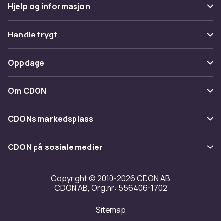
Hjelp og informasjon
Vanlige spørsmål
Handle trygt
Spor pakke
Betaling
Oppdage
Angre & returner her
Levering
Kategorier
Kontakt oss
Om CDON
Vilkår & policy
Varemerker
Om oss
Tilbakekallinger
CDONs markedsplass
Guider
Kundeanmeldelser
Merchant Help Center
CDON på sosiale medier
Jobbe på CDON
Investor relations
Copyright © 2010-2026 CDON AB
CDON AB, Org.nr: 556406-1702
Tilgjengelighet
Sitemap