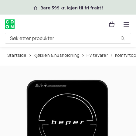
Hopp til hovedinnhold
Bare 399 kr. igjen til fri frakt!
Søk etter produkter
Startside
Kjøkken & husholdning
Hvitevarer
Komfyrto