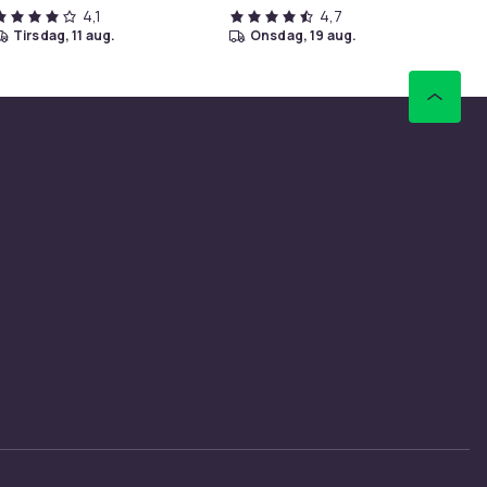
4,1
4,7
tirsdag, 11 aug.
onsdag, 19 aug.