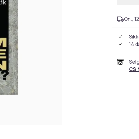
On., 12
Sikk
14 d
Selg
CS