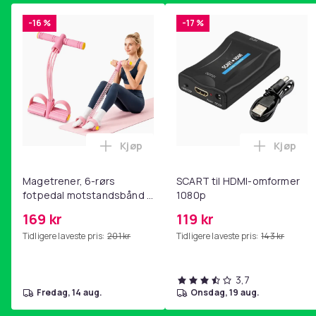
-16 %
-17 %
Kjøp
Kjøp
Legg Magetrener, 6-rørs fotpedal mot
Legg SC
Magetrener, 6-rørs
SCART til HDMI-omformer
fotpedal motstandsbånd -
1080p
mage- og kjernetrening,
169 kr
119 kr
yoga og
Tidligere laveste pris:
201 kr
Tidligere laveste pris:
143 kr
hjemmegymnastikk Pink
3,7
fredag, 14 aug.
onsdag, 19 aug.