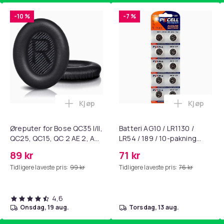
-10 %
-7 %
Kjøp
Kjøp
standsbånd - mage- og kjernetrening, yoga og hjemmegymnast
ART til HDMI-omformer 1080p i handlekurven
Legg Øreputer for Bose QC35 I/II, QC25, 
Legg Batte
Øreputer for Bose QC35 I/II,
Batteri AG10 / LR1130 /
QC25, QC15, QC 2 AE 2, AE
LR54 / 189 / 10-pakning
2i, AE 2w, SoundTrue,
PKcell
89 kr
71 kr
SoundLink Black
Tidligere laveste pris:
99 kr
Tidligere laveste pris:
76 kr
4,6
onsdag, 19 aug.
torsdag, 13 aug.