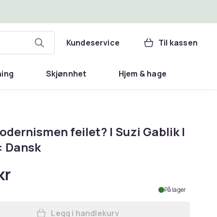
Kundeservice
Til kassen
ning
Skjønnhet
Hjem & hage
dernismen feilet? | Suzi Gablik |
: Dansk
kr
På lager
Legg i handlekurv