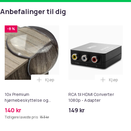
Anbefalinger til dig
-8 %
Kjøp
Kjøp
Legg 10x Premium hjørnebeskyttelse og 
Legg RCA t
10x Premium
RCA til HDMI Converter
hjørnebeskyttelse og
1080p - Adapter
kantbeskyttelse for barn
140 kr
149 kr
Tidligere laveste pris:
153 kr