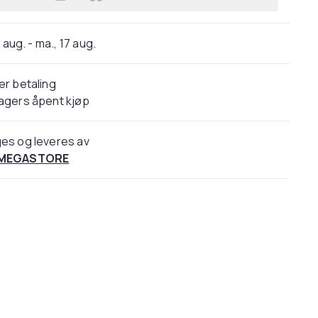
Legg Har modernismen feilet? | Suzi
 aug. - ma., 17 aug.
er betaling
agers åpent kjøp
es og leveres av
 MEGASTORE