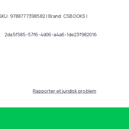
 | SKU: 9788777398582 | Brand: CSBOOKS |
2da5f585-57f6-4d06-a4a6-1de23f982016
Rapporter et juridisk problem