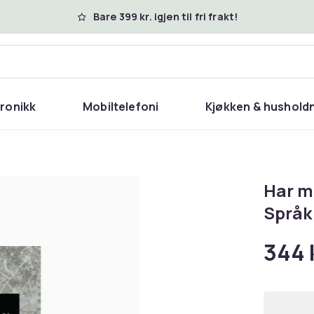
Bare 399 kr. igjen til fri frakt!
tronikk
Mobiltelefoni
Kjøkken & hushold
Har mo
Språk
344 