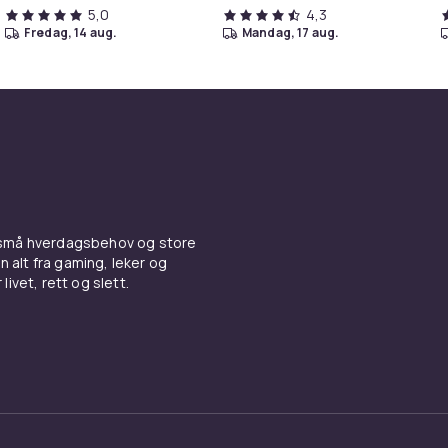
5,0
4,3
fredag, 14 aug.
mandag, 17 aug.
 små hverdagsbehov og store
n alt fra gaming, leker og
livet, rett og slett.