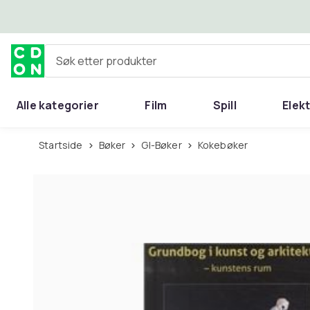
Hopp til hovedinnhold
Søk etter produkter
Alle kategorier
Film
Spill
Elek
Startside
Bøker
GI-Bøker
Kokebøker