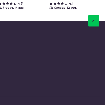
4,3
4,1
fredag, 14 aug.
onsdag, 12 aug.