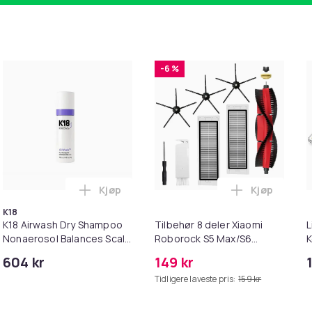
-6 %
Kjøp
Kjøp
i handlekurven
k - 27,5g - Dark Brown - Mørkebrun i handlekurven
Legg K18 Airwash Dry Shampoo Nonaerosol 
Legg Tilbeh
K18
K18 Airwash Dry Shampoo
Tilbehør 8 deler Xiaomi
L
Nonaerosol Balances Scalp
Roborock S5 Max/S6
K
& Controls Excess Oil
Pure/S6
M
604 kr
149 kr
MAXV/S50/S51/S55/S5/S60/S65/S
i
Tidligere laveste pris:
159 kr