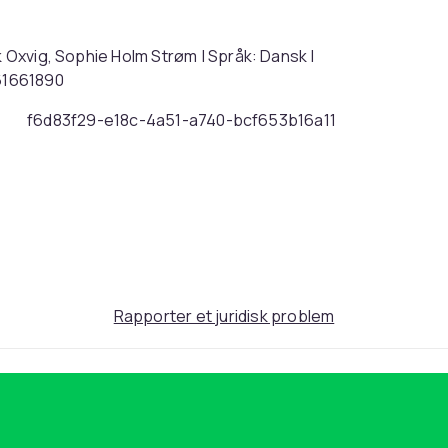
k Oxvig, Sophie Holm Strøm | Språk: Dansk |
61661890
f6d83f29-e18c-4a51-a740-bcf653b16a11
Rapporter et juridisk problem