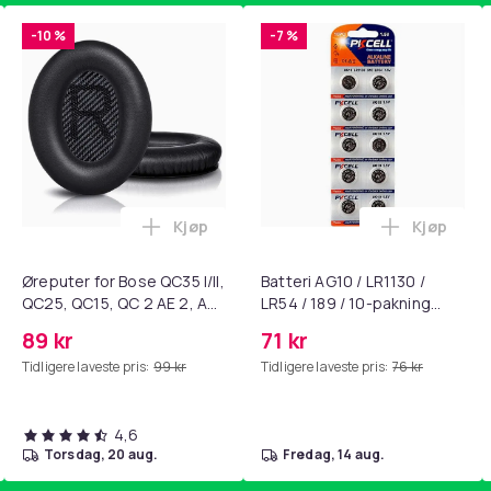
-10 %
-7 %
Kjøp
Kjøp
standsbånd - mage- og kjernetrening, yoga og hjemmegymnast
ART til HDMI-omformer 1080p i handlekurven
Legg Øreputer for Bose QC35 I/II, QC25, 
Legg Batte
Øreputer for Bose QC35 I/II,
Batteri AG10 / LR1130 /
QC25, QC15, QC 2 AE 2, AE
LR54 / 189 / 10-pakning
2i, AE 2w, SoundTrue,
PKcell
89 kr
71 kr
SoundLink Black
Tidligere laveste pris:
99 kr
Tidligere laveste pris:
76 kr
4,6
torsdag, 20 aug.
fredag, 14 aug.