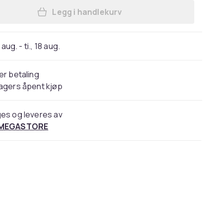
Legg i handlekurv
Legg Grunnbok i kunst og arkitektur
 aug. - ti., 18 aug.
er betaling
agers åpent kjøp
es og leveres av
 MEGASTORE