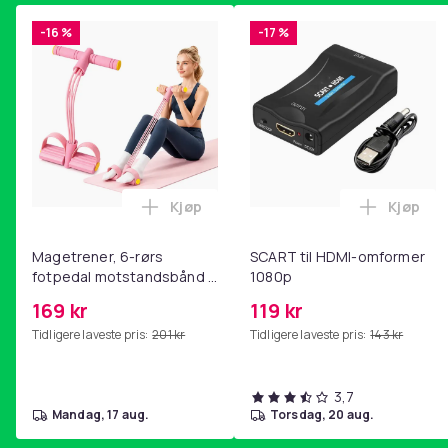
-16 %
-17 %
Kjøp
Kjøp
Legg Magetrener, 6-rørs fotpedal mot
Legg SC
Magetrener, 6-rørs
SCART til HDMI-omformer
fotpedal motstandsbånd -
1080p
mage- og kjernetrening,
169 kr
119 kr
yoga og
Tidligere laveste pris:
201 kr
Tidligere laveste pris:
143 kr
hjemmegymnastikk Pink
3,7
mandag, 17 aug.
torsdag, 20 aug.