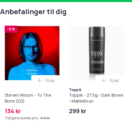
Anbefalinger til dig
-8 %
Kjøp
Kjøp
Legg Steven Wilson - To The Bone (CD) 
Legg Toppi
Toppik
Steven Wilson - To The
Toppik - 27,5g - Dark Brown
Bone (CD)
- Mørkebrun
134 kr
299 kr
Tidligere laveste pris:
146 kr