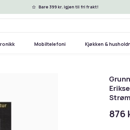
Bare 399 kr. igjen til fri frakt!
tronikk
Mobiltelefoni
Kjøkken & hushold
Grunnb
Eriks
Strøm
876 