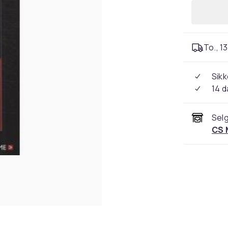
To., 13
Sikk
14 d
Selg
CS