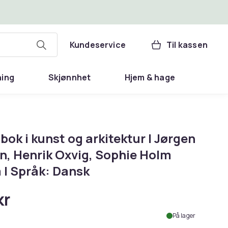
Kundeservice
Til kassen
ning
Skjønnhet
Hjem & hage
ok i kunst og arkitektur | Jørgen
en, Henrik Oxvig, Sophie Holm
 | Språk: Dansk
kr
På lager