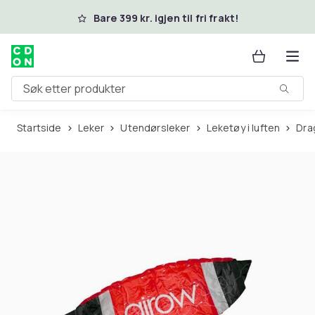
Hopp til hovedinnhold
Bare 399 kr. igjen til fri frakt!
Søk etter produkter
Startside
Leker
Utendørsleker
Leketøy i luften
Dr