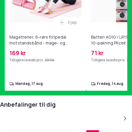
Kjøp
Legg Magetrener, 6-rørs fotp
Magetrener, 6-rørs fotpedal
Batteri AG10 / LR1130
motstandsbånd - mage- og
10-pakning PKcell
kjernetrening, yoga og
169 kr
71 kr
hjemmegymnastikk Pink
Tidligere laveste pris:
201 kr
Tidligere laveste pris:
76 
mandag, 17 aug.
fredag, 14 aug.
Anbefalinger til dig