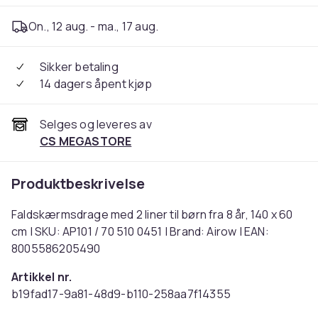
On., 12 aug. - ma., 17 aug.
Sikker betaling
14 dagers åpent kjøp
Selges og leveres av
CS MEGASTORE
Produktbeskrivelse
Faldskærmsdrage med 2 liner til børn fra 8 år, 140 x 60
cm | SKU: AP101 / 70 510 0451 | Brand: Airow | EAN:
8005586205490
Artikkel nr.
b19fad17-9a81-48d9-b110-258aa7f14355