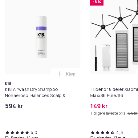
-6 %
Kjøp
Legg K18 Airwash Dry Shampoo No
K18
K18 Airwash Dry Shampoo
Tilbehør 8 deler Xiaom
Nonaerosol Balances Scalp &
Max/S6 Pure/S6
Controls Excess Oil
MAXV/S50/S51/S55/S5
594 kr
149 kr
Tidligere laveste pris:
159 kr
5,0
4,3
fredag, 14 aug.
mandag, 17 aug.