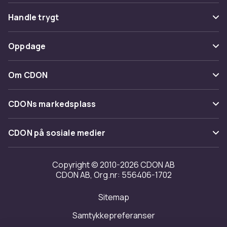
Vanlige spørsmål
Handle trygt
Spor pakke
Betaling
Oppdage
Angre & returner her
Levering
Kategorier
Kontakt oss
Om CDON
Vilkår & policy
Varemerker
Om oss
Tilbakekallinger
CDONs markedsplass
Guider
Kundeanmeldelser
Merchant Help Center
CDON på sosiale medier
Jobbe på CDON
Investor relations
Copyright © 2010-2026 CDON AB
CDON AB, Org.nr: 556406-1702
Tilgjengelighet
Sitemap
Samtykkepreferanser