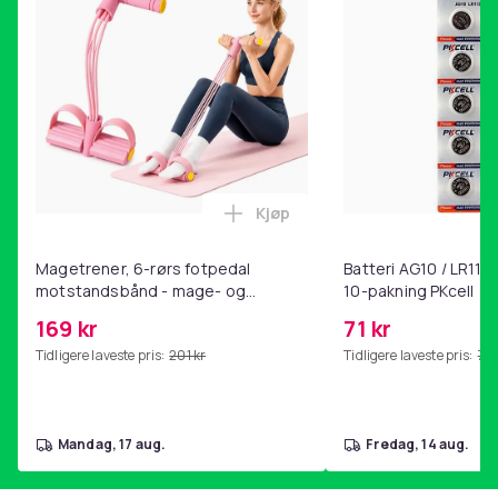
Kjøp
Legg Magetrener, 6-rørs fotp
Magetrener, 6-rørs fotpedal
Batteri AG10 / LR1130
motstandsbånd - mage- og
10-pakning PKcell
kjernetrening, yoga og
169 kr
71 kr
hjemmegymnastikk Pink
Tidligere laveste pris:
201 kr
Tidligere laveste pris:
76 
mandag, 17 aug.
fredag, 14 aug.