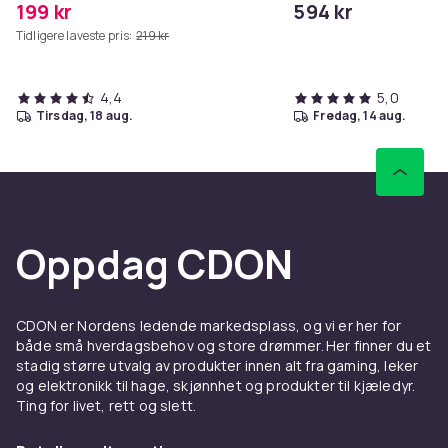
199 kr
594 kr
Tidligere laveste pris:
219 kr
4,4
5,0
tirsdag, 18 aug.
fredag, 14 aug.
Oppdag CDON
CDON er Nordens ledende markedsplass, og vi er her for
både små hverdagsbehov og store drømmer. Her finner du et
stadig større utvalg av produkter innen alt fra gaming, leker
og elektronikk til hage, skjønnhet og produkter til kjæledyr.
Ting for livet, rett og slett.