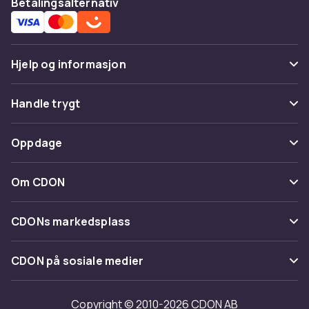
Betalingsalternativ
Hjelp og informasjon
Vanlige spørsmål
Handle trygt
Spor pakke
Betaling
Oppdage
Angre & returner her
Levering
Kategorier
Kontakt oss
Om CDON
Vilkår & policy
Varemerker
Om oss
Tilbakekallinger
CDONs markedsplass
Guider
Kundeanmeldelser
Merchant Help Center
CDON på sosiale medier
Jobbe på CDON
Investor relations
Copyright © 2010-2026 CDON AB