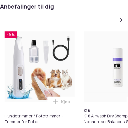
Anbefalinger til dig
-9 %
Kjøp
Legg Hundetrimmer / Potetrimme
K18
Hundetrimmer / Potetrimmer -
K18 Airwash Dry Sham
Trimmer for Poter
Nonaerosol Balances S
Controls Excess Oil