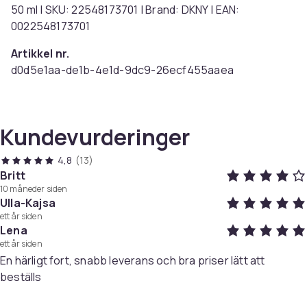
50 ml | SKU: 22548173701 | Brand: DKNY | EAN:
0022548173701
Artikkel nr.
d0d5e1aa-de1b-4e1d-9dc9-26ecf455aaea
Produktsikkerhetsinformasjon
Kundevurderinger
4,8
(13)
Britt
10 måneder siden
Ulla-Kajsa
ett år siden
Lena
ett år siden
En härligt fort, snabb leverans och bra priser lätt att
beställs