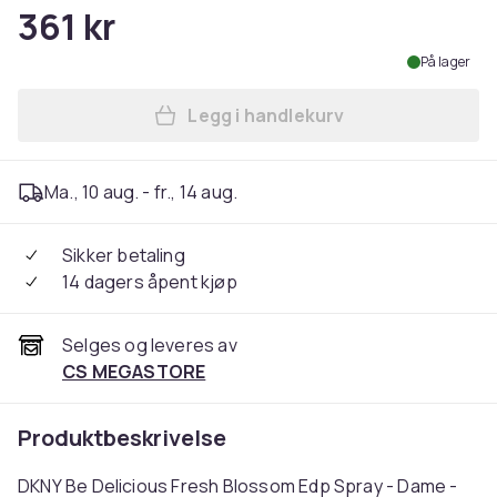
361 kr
På lager
Legg i handlekurv
Legg DKNY Be Delicious Fres
Ma., 10 aug. - fr., 14 aug.
Sikker betaling
14 dagers åpent kjøp
Selges og leveres av
CS MEGASTORE
Produktbeskrivelse
DKNY Be Delicious Fresh Blossom Edp Spray - Dame -