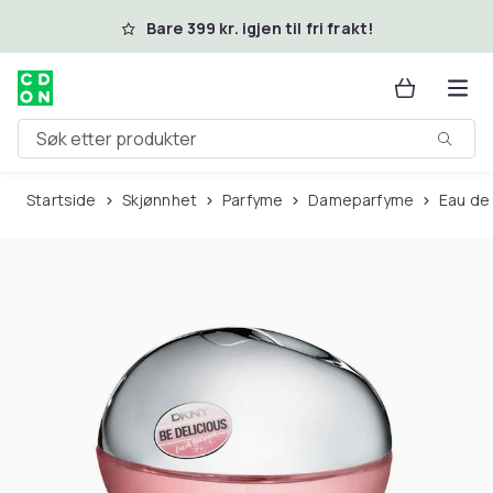
Hopp til hovedinnhold
Bare 399 kr. igjen til fri frakt!
Søk etter produkter
Startside
Skjønnhet
Parfyme
Dameparfyme
Eau de