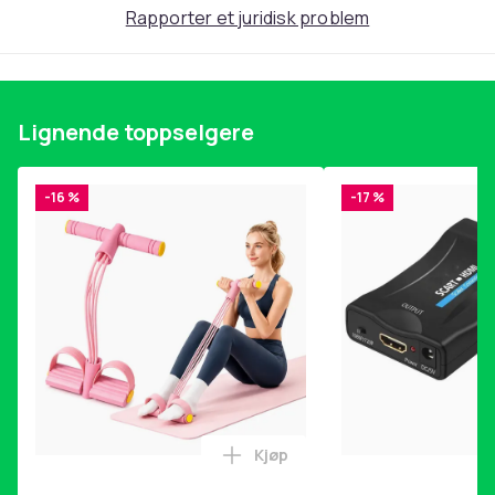
Rapporter et juridisk problem
Lignende toppselgere
-16 %
-17 %
Kjøp
Legg Magetrener, 6-rørs fotp