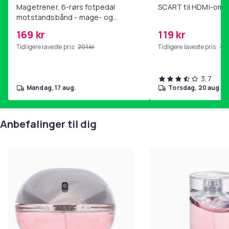
Magetrener, 6-rørs fotpedal
SCART til HDMI-omf
motstandsbånd - mage- og
kjernetrening, yoga og
169 kr
119 kr
hjemmegymnastikk Pink
Tidligere laveste pris:
201 kr
Tidligere laveste pris:
143
3,7
mandag, 17 aug.
torsdag, 20 aug.
Anbefalinger til dig