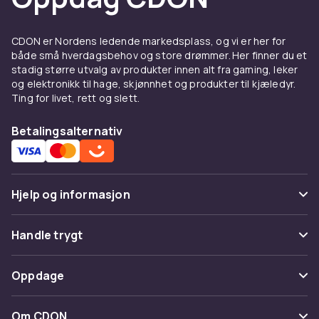
CDON er Nordens ledende markedsplass, og vi er her for
både små hverdagsbehov og store drømmer. Her finner du et
stadig større utvalg av produkter innen alt fra gaming, leker
og elektronikk til hage, skjønnhet og produkter til kjæledyr.
Ting for livet, rett og slett.
Betalingsalternativ
Hjelp og informasjon
Vanlige spørsmål
Handle trygt
Spor pakke
Betaling
Oppdage
Angre & returner her
Levering
Kategorier
Kontakt oss
Om CDON