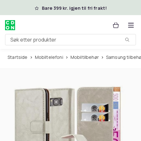
Hopp til hovedinnhold
Bare 399 kr. igjen til fri frakt!
Søk etter produkter
Startside
Mobiltelefoni
Mobiltilbehør
Samsung tilbeh