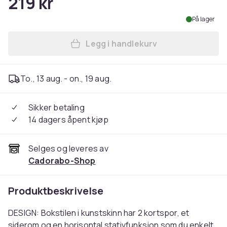
219 kr
På lager
Legg i handlekurv
Legg Deksel til Samsung Ga
To., 13 aug. - on., 19 aug.
Sikker betaling
14 dagers åpent kjøp
Selges og leveres av
Cadorabo-Shop
Produktbeskrivelse
DESIGN: Bokstilen i kunstskinn har 2 kortspor, et
siderom og en horisontal stativfunksjon som du enkelt