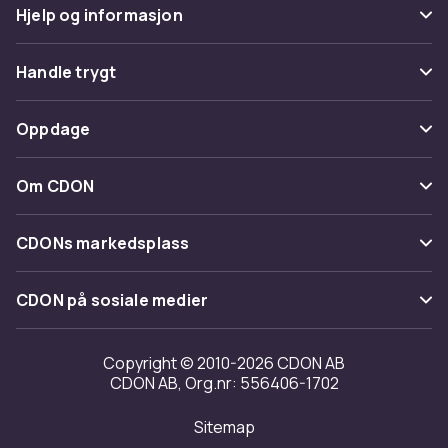
Hjelp og informasjon
Vanlige spørsmål
Handle trygt
Spor pakke
Betaling
Oppdage
Angre & returner her
Levering
Kategorier
Kontakt oss
Om CDON
Vilkår & policy
Varemerker
Om oss
Tilbakekallinger
CDONs markedsplass
Guider
Kundeanmeldelser
Merchant Help Center
CDON på sosiale medier
Jobbe på CDON
Investor relations
Copyright © 2010-2026 CDON AB
CDON AB, Org.nr: 556406-1702
Tilgjengelighet
Sitemap