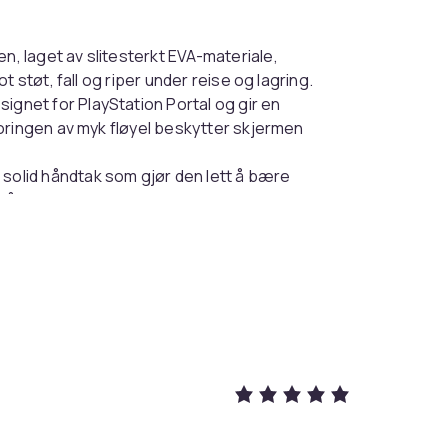
 laget av slitesterkt EVA-materiale,
 støt, fall og riper under reise og lagring.
net for PlayStation Portal og gir en
oringen av myk fløyel beskytter skjermen
olid håndtak som gjør den lett å bære
år, trygt og praktisk.