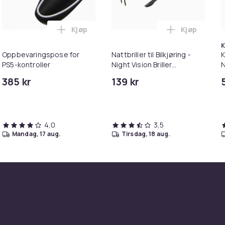
Kjøp
Kjøp
Gen 1-kontroller, 23 deler i handlekurven
mbeskytter i herdet glass for Sony PS5 PlayStation Portal Gj
Legg Oppbevaringspose for PS5-kontroller
Legg Nattbri
K
Oppbevaringspose for
Nattbriller til Bilkjøring -
K
PS5-kontroller
Night Vision Briller
N
Nattesyn - 1-Pack
&
385 kr
139 kr
4,0
3,5
mandag, 17 aug.
tirsdag, 18 aug.