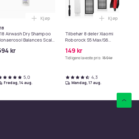
Kjøp
Kjøp
ennomsiktig Transparent i handlekurven
 i handlekurven
ller til Bilkjøring - Night Vision Briller Nattesyn - 1-Pack i han
Legg K18 Airwash Dry Shampoo Nonaerosol Ba
Legg Tilbehø
18
To
18 Airwash Dry Shampoo
Tilbehør 8 deler Xiaomi
To
onaerosol Balances Scalp
Roborock S5 Max/S6
- 
 Controls Excess Oil
Pure/S6
594 kr
149 kr
29
MAXV/S50/S51/S55/S5/S60/S65/S6
Tidligere laveste pris:
159 kr
5,0
4,3
fredag, 14 aug.
mandag, 17 aug.