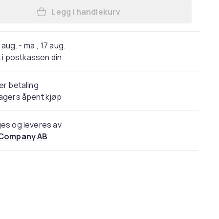
Legg i handlekurv
Legg Beskyttelsesveske for PlaySta
 aug. - ma., 17 aug.
 i postkassen din
er betaling
agers åpent kjøp
es og leveres av
 Company AB