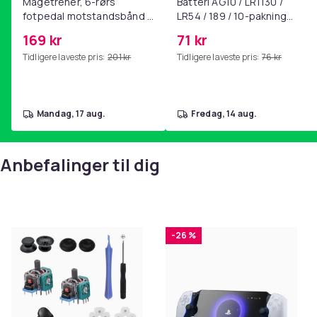
Magetrener, 6-rørs
Batteri AG10 / LR1130 /
fotpedal motstandsbånd -
LR54 / 189 / 10-pakning
mage- og kjernetrening,
PKcell
169 kr
71 kr
yoga og
Tidligere laveste pris:
201 kr
Tidligere laveste pris:
76 kr
hjemmegymnastikk Pink
mandag, 17 aug.
fredag, 14 aug.
Anbefalinger til dig
-26 %