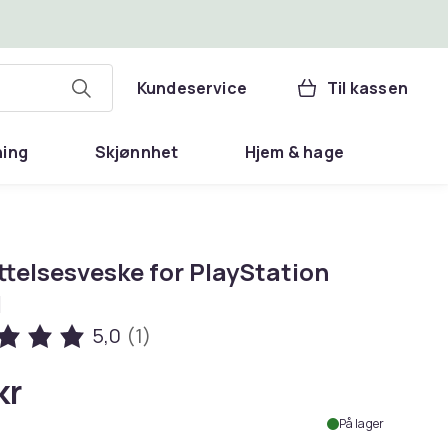
Kundeservice
Til kassen
ning
Skjønnhet
Hjem & hage
ttelsesveske for PlayStation
l
5,0
(1)
kr
På lager