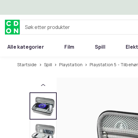
Hopp til hovedinnhold
Søk etter produkter
Alle kategorier
Film
Spill
Elek
Startside
Spill
Playstation
Playstation 5 - Tilbehø