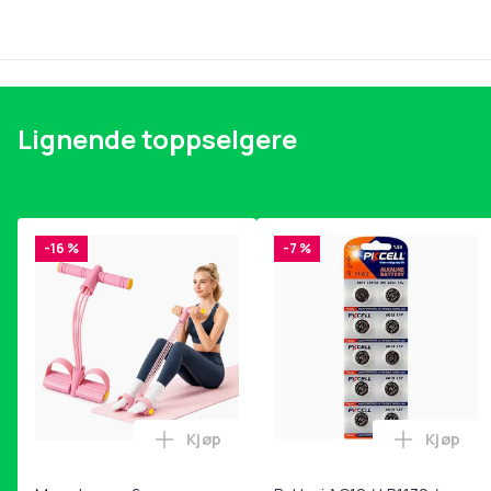
Vekt, gram
Artikkel nr.
Produktsikkerhetsinformasjon
Lignende toppselgere
-16 %
-7 %
Kjøp
Kjøp
Legg Magetrener, 6-rørs fotpedal mot
Legg Bat