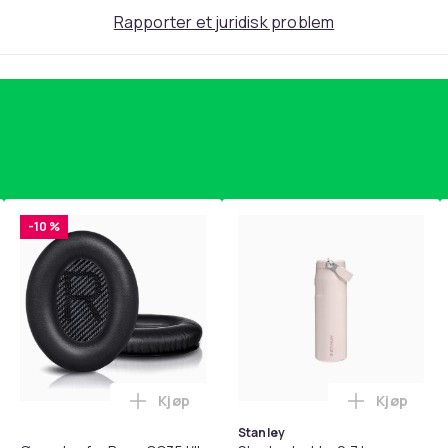
418
Rapporter et juridisk problem
bc10aae5-2221-519c-b484-ecb0796fc728
-10 %
Kjøp
Kjøp
standsbånd - mage- og kjernetrening, yoga og hjemmegymnast
teri AG10 / LR1130 / LR54 / 189 / 10-pakning PKcell i handlekur
Legg Øreputer for Bose QC35 I/II, QC25, 
Legg Stanl
Stanley