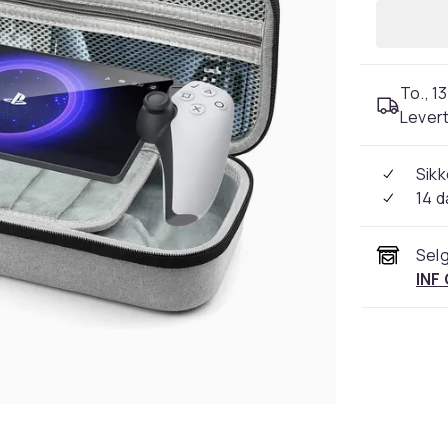
To., 13
Levert
Sikk
14 d
Selg
INF