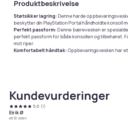
Produktbeskrivelse
Støtsikker lagring:
Denne harde oppbevaringsvesken,
beskytter din PlayStation Portal håndholdte konsoll mot
Perfekt passform:
Denne bærevesken er spesialdesig
perfekt passform for både konsollen og tilbehøret. F
mot riper.
Komfortabelt håndtak:
Oppbevaringsvesken har et s
rundt. Ta PlayStation Portal med deg uansett hvor du g
Spesifikasjoner:
Farge: Grå
Størrelse: Lengde: 33 cm, bredde: 14 cm, høyde: 7 cm
Kundevurderinger
Materiale: EVA + fløyel
Pakken inkluderer:
5,0
(1)
1 x beskyttelsesveske
Eirik Ø
ett år siden