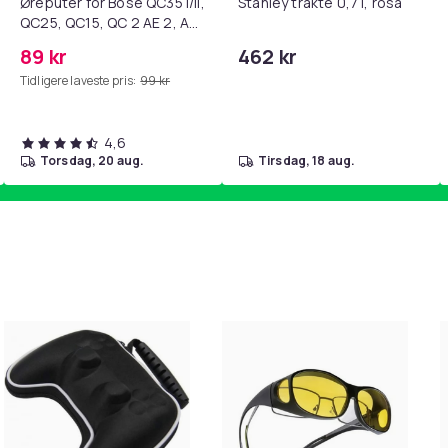
Øreputer for Bose QC35 I/II,
Stanley trakte 0,7 l, rosa
QC25, QC15, QC 2 AE 2, AE
2i, AE 2w, SoundTrue,
89 kr
462 kr
SoundLink Black
Tidligere laveste pris:
99 kr
4,6
torsdag, 20 aug.
tirsdag, 18 aug.