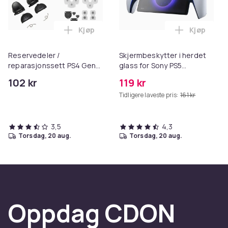
Kjøp
Kjøp
Legg Reservedeler / reparasjonssett PS4 
Legg Skjer
Reservedeler /
Skjermbeskytter i herdet
reparasjonssett PS4 Gen
glass for Sony PS5
1-kontroller, 23 deler
PlayStation Portal
102 kr
119 kr
Gjennomsiktig
Tidligere laveste pris:
161 kr
Transparent
3,5
4,3
torsdag, 20 aug.
torsdag, 20 aug.
Oppdag CDON