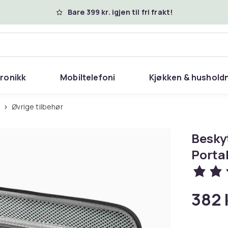
Bare 399 kr. igjen til fri frakt!
tronikk
Mobiltelefoni
Kjøkken & hushold
r
Øvrige tilbehør
Besky
Porta
382 