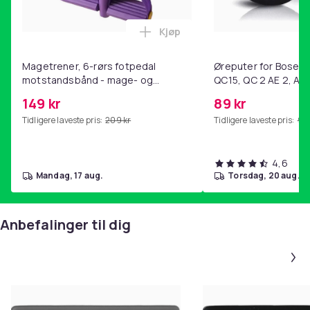
Kjøp
Legg Magetrener, 6-rørs fotp
Magetrener, 6-rørs fotpedal
Øreputer for Bose QC
motstandsbånd - mage- og
QC15, QC 2 AE 2, AE 
kjernetrening, yoga og
SoundTrue, SoundLin
149 kr
89 kr
hjemmegymnastikk Purple
Tidligere laveste pris:
209 kr
Tidligere laveste pris:
99 
4,6
mandag, 17 aug.
torsdag, 20 aug.
Anbefalinger til dig