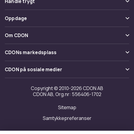
Handle trygt
Spor pakke
Betaling
Oppdage
Angre & returner her
Levering
Kategorier
Kontakt oss
Om CDON
Vilkår & policy
Varemerker
Om oss
Tilbakekallinger
CDONs markedsplass
Guider
Kundeanmeldelser
Merchant Help Center
CDON på sosiale medier
Jobbe på CDON
Investor relations
Copyright © 2010-2026 CDON AB
CDON AB, Org.nr: 556406-1702
Tilgjengelighet
Sitemap
Samtykkepreferanser