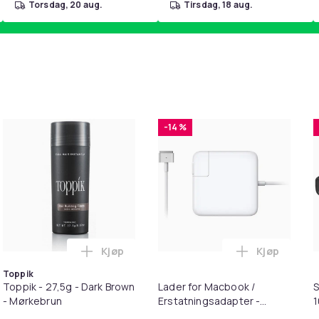
torsdag, 20 aug.
tirsdag, 18 aug.
-14 %
Kjøp
Kjøp
 Balances Scalp & Controls Excess Oil i handlekurven
ehør 8 deler Xiaomi Roborock S5 Max/S6 Pure/S6 MAXV/S50/S5
Legg Toppik - 27,5g - Dark Brown - Mørkeb
Legg Lader 
Toppik
Toppik - 27,5g - Dark Brown
Lader for Macbook /
S
- Mørkebrun
Erstatningsadapter -
MagSafe Gen 2 - 45W