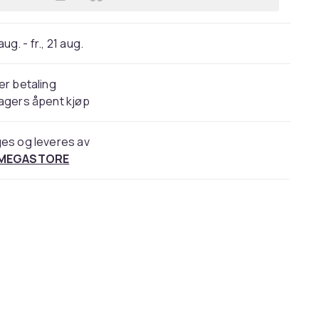
Legg Amiko UNIVERSAL METER TSC-
 aug. - fr., 21 aug.
er betaling
agers åpent kjøp
es og leveres av
 MEGASTORE