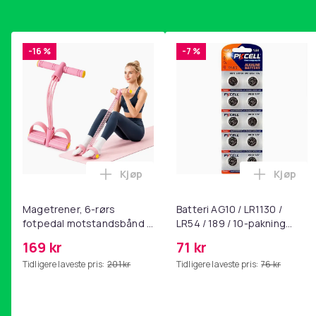
-16 %
-7 %
Kjøp
Kjøp
Legg Magetrener, 6-rørs fotpedal mot
Legg Bat
Magetrener, 6-rørs
Batteri AG10 / LR1130 /
fotpedal motstandsbånd -
LR54 / 189 / 10-pakning
mage- og kjernetrening,
PKcell
169 kr
71 kr
yoga og
Tidligere laveste pris:
201 kr
Tidligere laveste pris:
76 kr
hjemmegymnastikk Pink