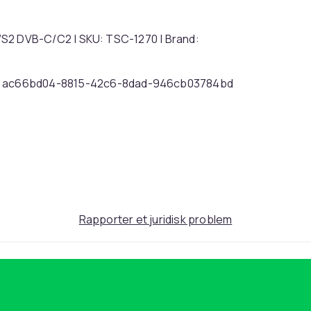
2 DVB-C/C2 | SKU: TSC-1270 | Brand:
ac66bd04-8815-42c6-8dad-946cb03784bd
Rapporter et juridisk problem