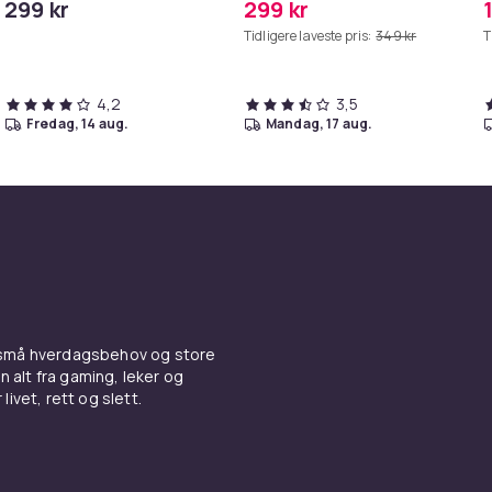
299 kr
299 kr
/S6
Tidligere laveste pris:
349 kr
T
4,2
3,5
fredag, 14 aug.
mandag, 17 aug.
 små hverdagsbehov og store
n alt fra gaming, leker og
livet, rett og slett.