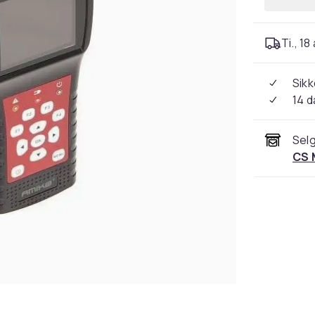
Ti., 18
Sikk
14 d
Selg
CS