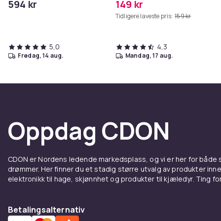
594 kr
149 kr
MAXV/S50/S51/S55/S5/S60/S65
Tidligere laveste pris:
159 kr
5,0
4,3
fredag, 14 aug.
mandag, 17 aug.
Oppdag CDON
CDON er Nordens ledende markedsplass, og vi er her for både
drømmer. Her finner du et stadig større utvalg av produkter inne
elektronikk til hage, skjønnhet og produkter til kjæledyr. Ting for 
Betalingsalternativ