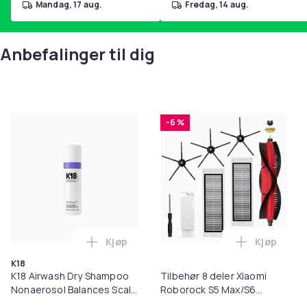
mandag, 17 aug.
fredag, 14 aug.
Anbefalinger til dig
-6 %
Kjøp
Kjøp
Legg K18 Airwash Dry Shampoo Nonaerosol
Legg Tilb
K18
K18 Airwash Dry Shampoo
Tilbehør 8 deler Xiaomi
Nonaerosol Balances Scalp
Roborock S5 Max/S6
& Controls Excess Oil
Pure/S6