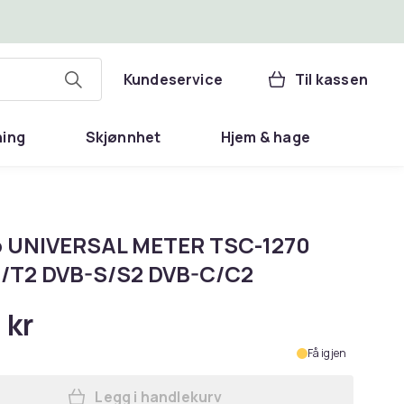
Kundeservice
Til kassen
ning
Skjønnhet
Hjem & hage
 UNIVERSAL METER TSC-1270
/T2 DVB-S/S2 DVB-C/C2
 kr
Få igjen
Legg i handlekurv