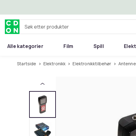
Hopp til hovedinnhold
Søk etter produkter
Alle kategorier
Film
Spill
Elek
Startside
Elektronikk
Elektronikktilbehør
Antenne