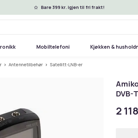
Bare 399 kr. igjen til fri frakt!
tronikk
Mobiltelefoni
Kjøkken & hushold
r
Antennetilbehør
Satellitt-LNB-er
Amiko
DVB-T
2 118