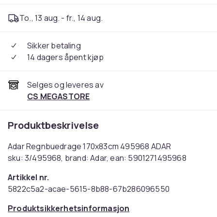
To., 13 aug. - fr., 14 aug.
Sikker betaling
14 dagers åpent kjøp
Selges og leveres av
CS MEGASTORE
Produktbeskrivelse
Adar Regnbuedrage 170x83cm 495968 ADAR
sku: 3/495968, brand: Adar, ean: 5901271495968
Artikkel nr.
5822c5a2-acae-5615-8b88-67b286096550
Produktsikkerhetsinformasjon