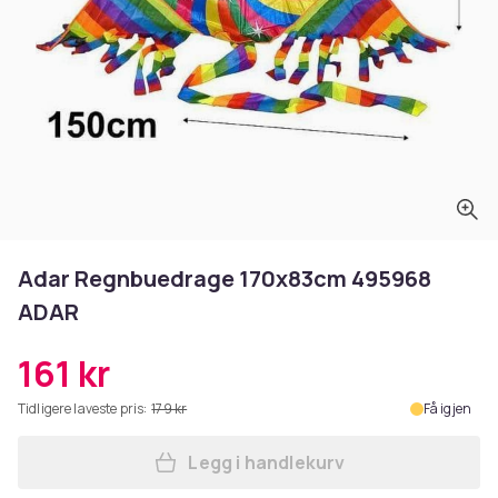
Adar Regnbuedrage 170x83cm 495968
ADAR
161 kr
Tidligere laveste pris:
179 kr
Få igjen
Legg i handlekurv
Legg Adar Regnbuedrage 17