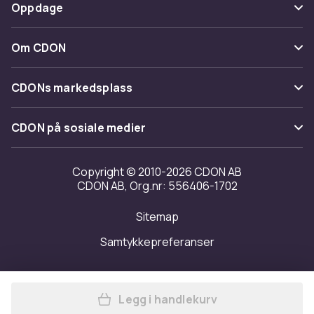
Betaling
Oppdage
Angre & returner her
Levering
Kategorier
Kontakt oss
Om CDON
Vilkår & policy
Varemerker
Om oss
Tilbakekallinger
CDONs markedsplass
Guider
Kundeanmeldelser
Merchant Help Center
CDON på sosiale medier
Jobbe på CDON
Investor relations
Copyright © 2010-2026 CDON AB
CDON AB, Org.nr: 556406-1702
Tilgjengelighet
Sitemap
Samtykkepreferanser
Legg i handlekurv
Legg Adar Regnbuedrage 17