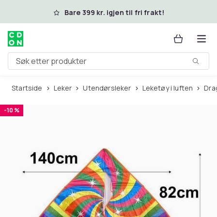
Hopp til hovedinnhold
Bare 399 kr. igjen til fri frakt!
Søk etter produkter
Startside
Leker
Utendørsleker
Leketøy i luften
Dr
-10 %