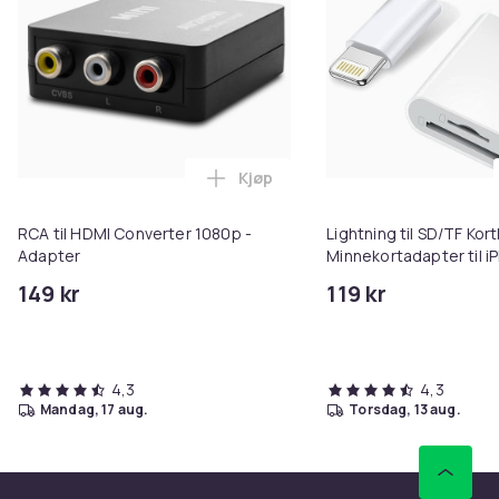
Kjøp
Legg RCA til HDMI Converter 108
RCA til HDMI Converter 1080p -
Lightning til SD/TF Kort
Adapter
Minnekortadapter til i
149 kr
119 kr
4,3
4,3
mandag, 17 aug.
torsdag, 13 aug.