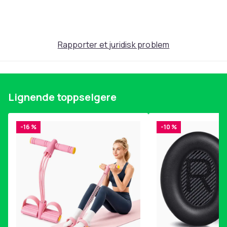
Rapporter et juridisk problem
Lignende toppselgere
-16 %
-10 %