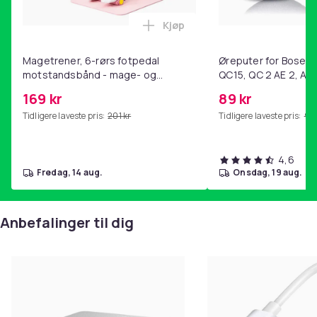
Kjøp
Legg Magetrener, 6-rørs fotp
Magetrener, 6-rørs fotpedal
Øreputer for Bose QC
motstandsbånd - mage- og
QC15, QC 2 AE 2, AE 
kjernetrening, yoga og
SoundTrue, SoundLin
169 kr
89 kr
hjemmegymnastikk Pink
Tidligere laveste pris:
201 kr
Tidligere laveste pris:
99 
4,6
fredag, 14 aug.
onsdag, 19 aug.
Anbefalinger til dig