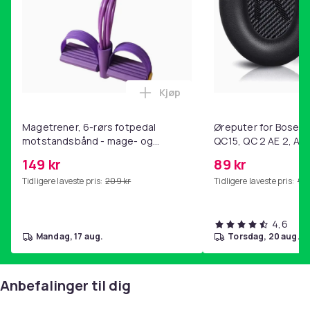
Kjøp
Legg Magetrener, 6-rørs fotp
Magetrener, 6-rørs fotpedal
Øreputer for Bose QC
motstandsbånd - mage- og
QC15, QC 2 AE 2, AE 
kjernetrening, yoga og
SoundTrue, SoundLin
149 kr
89 kr
hjemmegymnastikk Purple
Tidligere laveste pris:
209 kr
Tidligere laveste pris:
99 
4,6
mandag, 17 aug.
torsdag, 20 aug.
Anbefalinger til dig