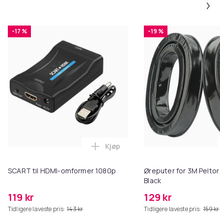
-17 %
-19 %
Kjøp
Legg SCART til HDMI-omformer 1
SCART til HDMI-omformer 1080p
Øreputer for 3M Peltor
Black
119 kr
129 kr
Tidligere laveste pris:
143 kr
Tidligere laveste pris:
159 kr