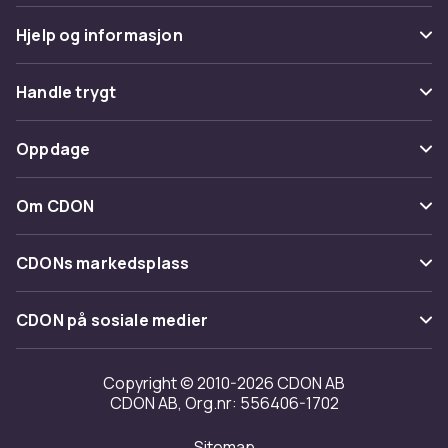
Hjelp og informasjon
Vanlige spørsmål
Handle trygt
Spor pakke
Betaling
Oppdage
Angre & returner her
Levering
Kategorier
Kontakt oss
Om CDON
Vilkår & policy
Varemerker
Om oss
Tilbakekallinger
CDONs markedsplass
Guider
Kundeanmeldelser
Merchant Help Center
CDON på sosiale medier
Jobbe på CDON
Investor relations
Copyright © 2010-2026 CDON AB
CDON AB, Org.nr: 556406-1702
Tilgjengelighet
Sitemap