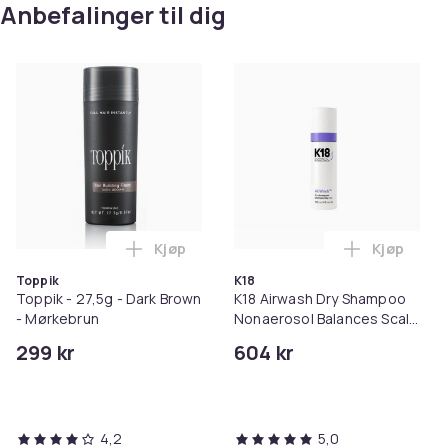
Anbefalinger til dig
Kjøp
Kjøp
Legg Toppik - 27,5g - Dark Brown - Mørk
Legg K18 A
Toppik
K18
Toppik - 27,5g - Dark Brown
K18 Airwash Dry Shampoo
- Mørkebrun
Nonaerosol Balances Scalp
& Controls Excess Oil
299 kr
604 kr
4,2
5,0