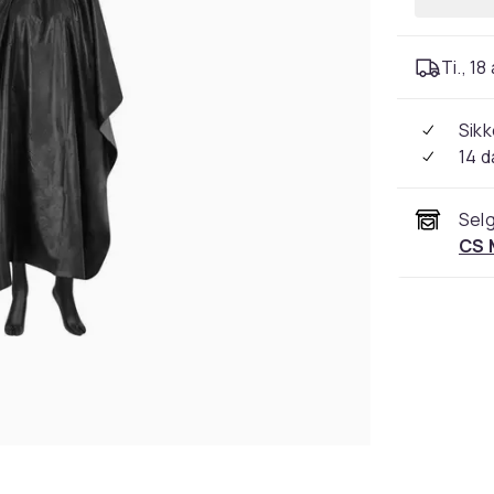
Ti., 18
Sikk
14 d
Selg
CS