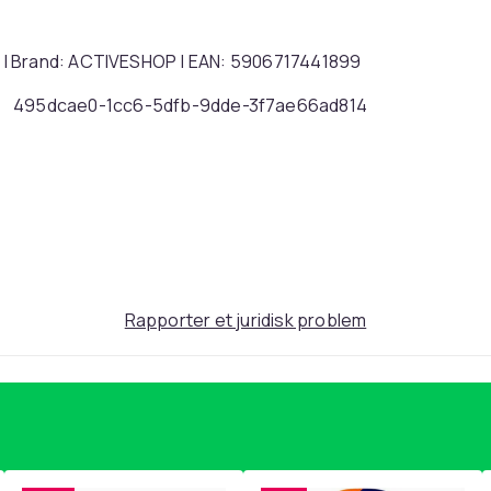
 | Brand: ACTIVESHOP | EAN: 5906717441899
495dcae0-1cc6-5dfb-9dde-3f7ae66ad814
Rapporter et juridisk problem