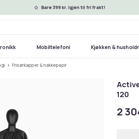
Bare 399 kr. igjen til fri frakt!
tronikk
Mobiltelefoni
Kjøkken & hushold
ogi
Frisørkapper & nakkepapir
Activ
120
2 30