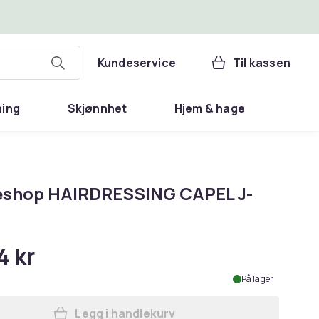
Kundeservice
Til kassen
ning
Skjønnhet
Hjem & hage
eshop HAIRDRESSING CAPEL J-
4 kr
På lager
Legg i handlekurv