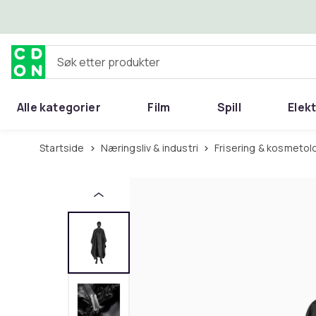
Hopp til hovedinnhold
Søk etter produkter
Alle kategorier
Film
Spill
Elek
Startside
Næringsliv & industri
Frisering & kosmetol