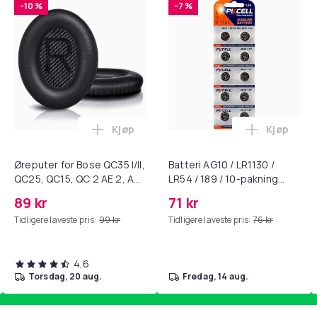
-10 %
-7 %
Kjøp
Kjøp
standsbånd - mage- og kjernetrening, yoga og hjemmegymnast
ART til HDMI-omformer 1080p i handlekurven
Legg Øreputer for Bose QC35 I/II, QC25, 
Legg Batte
Øreputer for Bose QC35 I/II,
Batteri AG10 / LR1130 /
QC25, QC15, QC 2 AE 2, AE
LR54 / 189 / 10-pakning
2i, AE 2w, SoundTrue,
PKcell
89 kr
71 kr
SoundLink Black
Tidligere laveste pris:
99 kr
Tidligere laveste pris:
76 kr
4,6
torsdag, 20 aug.
fredag, 14 aug.