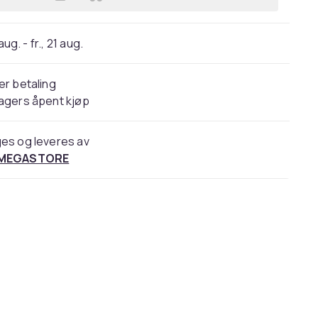
Legg Activeshop HAIRDRESSING CAPE
 aug. - fr., 21 aug.
er betaling
agers åpent kjøp
es og leveres av
 MEGASTORE