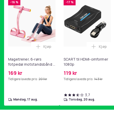
-16 %
-17 %
Kjøp
Kjøp
Legg Magetrener, 6-rørs fotpedal mot
Legg SC
Magetrener, 6-rørs
SCART til HDMI-omformer
fotpedal motstandsbånd -
1080p
mage- og kjernetrening,
169 kr
119 kr
yoga og
Tidligere laveste pris:
201 kr
Tidligere laveste pris:
143 kr
hjemmegymnastikk Pink
3,7
mandag, 17 aug.
torsdag, 20 aug.