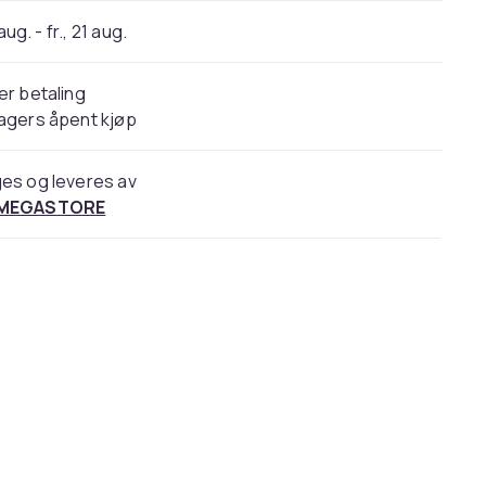
 aug. - fr., 21 aug.
er betaling
agers åpent kjøp
es og leveres av
 MEGASTORE