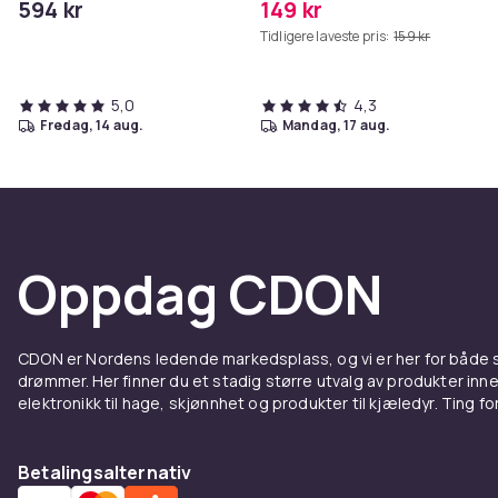
594 kr
149 kr
MAXV/S50/S51/S55/S5/S60/S65
Tidligere laveste pris:
159 kr
5,0
4,3
fredag, 14 aug.
mandag, 17 aug.
Oppdag CDON
CDON er Nordens ledende markedsplass, og vi er her for både
drømmer. Her finner du et stadig større utvalg av produkter inne
elektronikk til hage, skjønnhet og produkter til kjæledyr. Ting for 
Betalingsalternativ