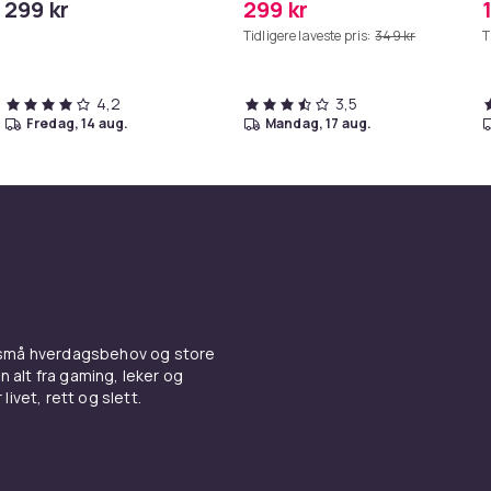
299 kr
299 kr
/S6
Tidligere laveste pris:
349 kr
T
4,2
3,5
fredag, 14 aug.
mandag, 17 aug.
 små hverdagsbehov og store
n alt fra gaming, leker og
livet, rett og slett.