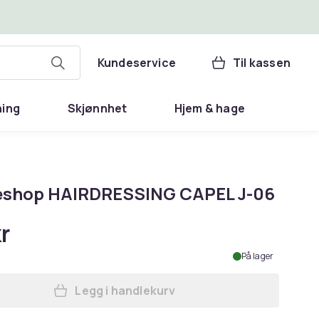
Kundeservice
Til kassen
ning
Skjønnhet
Hjem & hage
eshop HAIRDRESSING CAPEL J-06
r
På lager
Legg i handlekurv
Legg Activeshop HAIRDRESSING CAP