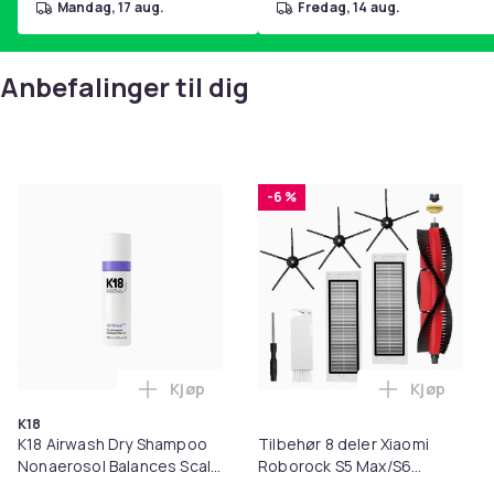
mandag, 17 aug.
fredag, 14 aug.
Anbefalinger til dig
-6 %
Kjøp
Kjøp
Legg K18 Airwash Dry Shampoo Nonaerosol
Legg Tilb
K18
K18 Airwash Dry Shampoo
Tilbehør 8 deler Xiaomi
Nonaerosol Balances Scalp
Roborock S5 Max/S6
& Controls Excess Oil
Pure/S6