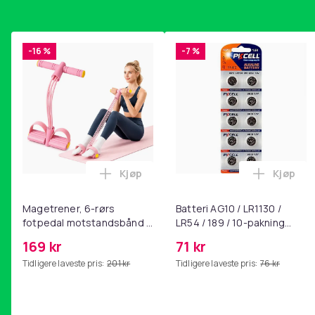
-16 %
-7 %
Kjøp
Kjøp
Legg Magetrener, 6-rørs fotpedal mot
Legg Bat
Magetrener, 6-rørs
Batteri AG10 / LR1130 /
fotpedal motstandsbånd -
LR54 / 189 / 10-pakning
mage- og kjernetrening,
PKcell
169 kr
71 kr
yoga og
Tidligere laveste pris:
201 kr
Tidligere laveste pris:
76 kr
hjemmegymnastikk Pink