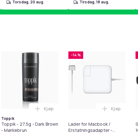
torsdag, 20 aug.
tirsdag, 18 aug.
-14 %
Kjøp
Kjøp
 Balances Scalp & Controls Excess Oil i handlekurven
ehør 8 deler Xiaomi Roborock S5 Max/S6 Pure/S6 MAXV/S50/S5
Legg Toppik - 27,5g - Dark Brown - Mørkeb
Legg Lader 
Toppik
Toppik - 27,5g - Dark Brown
Lader for Macbook /
S
- Mørkebrun
Erstatningsadapter -
MagSafe Gen 2 - 45W