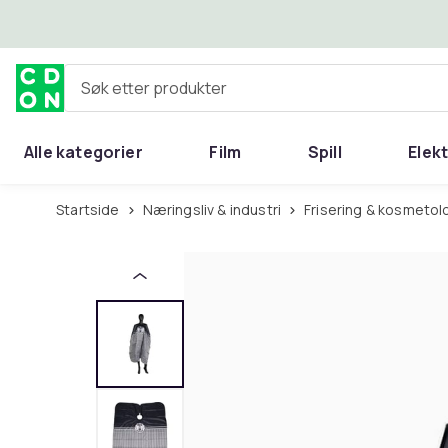
Hopp til hovedinnhold
Søk etter produkter
Alle kategorier
Film
Spill
Elek
Startside
Næringsliv & industri
Frisering & kosmetol