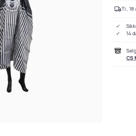
Ti., 18
Sikk
14 d
Selg
CS