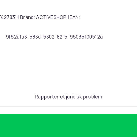
427831 | Brand: ACTIVESHOP | EAN:
9f62a1a3-583d-5302-82f5-96035100512a
Rapporter et juridisk problem