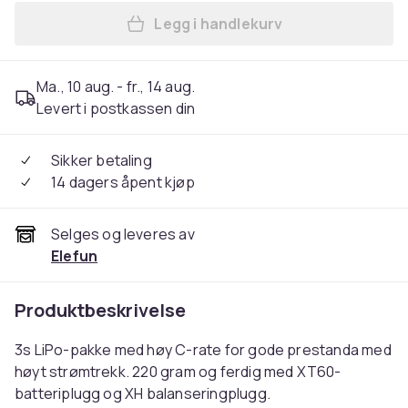
Legg i handlekurv
Legg 3s 2300mAh - 75C
Ma., 10 aug. - fr., 14 aug.
Levert i postkassen din
Sikker betaling
14 dagers åpent kjøp
Selges og leveres av
Elefun
Produktbeskrivelse
3s LiPo-pakke med høy C-rate for gode prestanda med
høyt strømtrekk. 220 gram og ferdig med XT60-
batteriplugg og XH balanseringplugg.