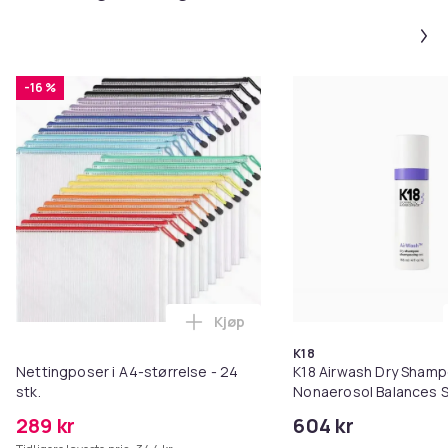
-16 %
Kjøp
Legg Nettingposer i A4-størrelse
K18
Nettingposer i A4-størrelse - 24
K18 Airwash Dry Sham
stk.
Nonaerosol Balances S
Controls Excess Oil
289 kr
604 kr