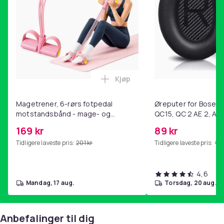
Kjøp
Legg Magetrener, 6-rørs fotp
Magetrener, 6-rørs fotpedal
Øreputer for Bose QC
motstandsbånd - mage- og
QC15, QC 2 AE 2, AE 
kjernetrening, yoga og
SoundTrue, SoundLin
169 kr
89 kr
hjemmegymnastikk Pink
Tidligere laveste pris:
201 kr
Tidligere laveste pris:
99 
4,6
mandag, 17 aug.
torsdag, 20 aug.
Anbefalinger til dig