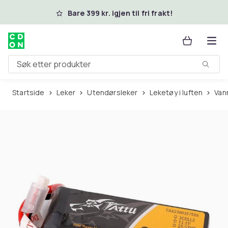
Hopp til hovedinnhold
Bare 399 kr. igjen til fri frakt!
Søk etter produkter
Startside
Leker
Utendørsleker
Leketøy i luften
Va