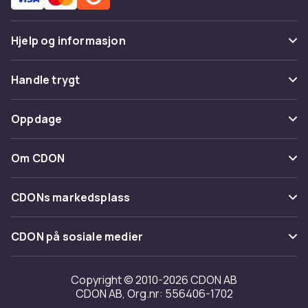
Hjelp og informasjon
Vanlige spørsmål
Handle trygt
Spor pakke
Betaling
Oppdage
Angre & returner her
Levering
Kategorier
Kontakt oss
Om CDON
Vilkår & policy
Varemerker
Om oss
Tilbakekallinger
CDONs markedsplass
Guider
Kundeanmeldelser
Merchant Help Center
CDON på sosiale medier
Jobbe på CDON
Investor relations
Copyright © 2010-2026 CDON AB
CDON AB, Org.nr: 556406-1702
Tilgjengelighet