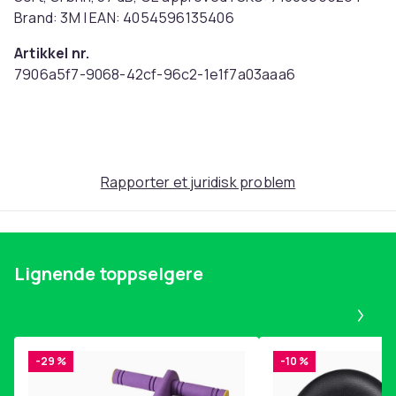
Brand: 3M | EAN: 4054596135406
Artikkel nr.
7906a5f7-9068-42cf-96c2-1e1f7a03aaa6
Produktsikkerhetsinformasjon
Rapporter et juridisk problem
Lignende toppselgere
Pa
-29 %
-10 %