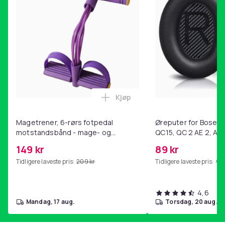
Kjøp
Legg Magetrener, 6-rørs fotp
Magetrener, 6-rørs fotpedal
Øreputer for Bose QC
motstandsbånd - mage- og
QC15, QC 2 AE 2, AE 
kjernetrening, yoga og
SoundTrue, SoundLin
149 kr
89 kr
hjemmegymnastikk Purple
Tidligere laveste pris:
209 kr
Tidligere laveste pris:
99 
4,6
mandag, 17 aug.
torsdag, 20 aug.