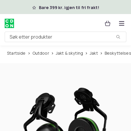
Hopp til hovedinnhold
Bare 399 kr. igjen til fri frakt!
Søk etter produkter
Startside
Outdoor
Jakt & skyting
Jakt
Beskyttelses