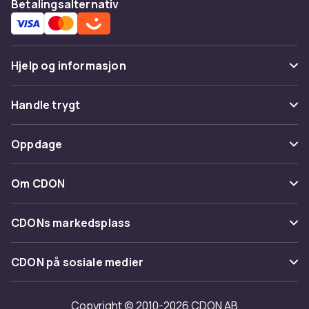
Betalingsalternativ
Hjelp og informasjon
Vanlige spørsmål
Handle trygt
Spor pakke
Betaling
Oppdage
Angre & returner her
Levering
Kategorier
Kontakt oss
Om CDON
Vilkår & policy
Varemerker
Om oss
Tilbakekallinger
CDONs markedsplass
Guider
Kundeanmeldelser
Merchant Help Center
CDON på sosiale medier
Jobbe på CDON
Investor relations
Copyright © 2010-2026 CDON AB