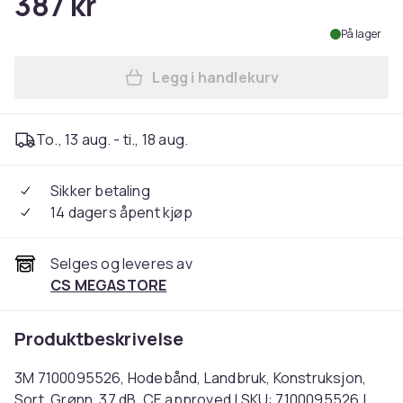
387 kr
På lager
Legg i handlekurv
Legg 3M 7100095526, Hodebå
To., 13 aug. - ti., 18 aug.
Sikker betaling
14 dagers åpent kjøp
Selges og leveres av
CS MEGASTORE
Produktbeskrivelse
3M 7100095526, Hodebånd, Landbruk, Konstruksjon,
Sort, Grønn, 37 dB, CE approved | SKU: 7100095526 |