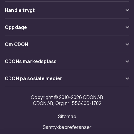
Vanlige spørsmål
Handle trygt
Spor pakke
Betaling
Oppdage
Angre & returner her
Levering
Kategorier
Kontakt oss
Om CDON
Vilkår & policy
Varemerker
Om oss
Tilbakekallinger
CDONs markedsplass
Guider
Kundeanmeldelser
Merchant Help Center
CDON på sosiale medier
Jobbe på CDON
Investor relations
Copyright © 2010-2026 CDON AB
CDON AB, Org.nr: 556406-1702
Tilgjengelighet
Sitemap
Samtykkepreferanser