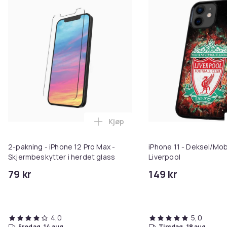
Kjøp
Legg 2-pakning - iPhone 12 Pro M
2-pakning - iPhone 12 Pro Max -
iPhone 11 - Deksel/Mob
Skjermbeskytter i herdet glass
Liverpool
79 kr
149 kr
4,0
5,0
fredag, 14 aug.
tirsdag, 18 aug.