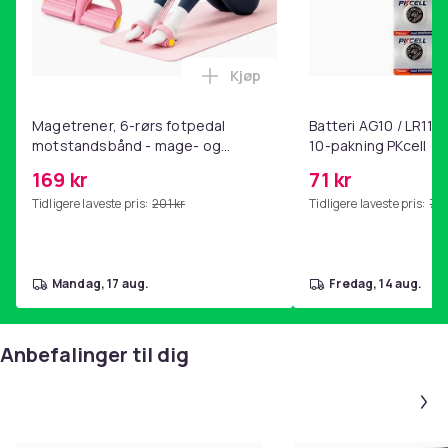
Kjøp
Legg Magetrener, 6-rørs fotp
Magetrener, 6-rørs fotpedal
Batteri AG10 / LR1130
motstandsbånd - mage- og
10-pakning PKcell
kjernetrening, yoga og
169 kr
71 kr
hjemmegymnastikk Pink
Tidligere laveste pris:
201 kr
Tidligere laveste pris:
76 
mandag, 17 aug.
fredag, 14 aug.
Anbefalinger til dig