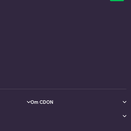
Om CDON
Om oss
Kundeanmeldelser