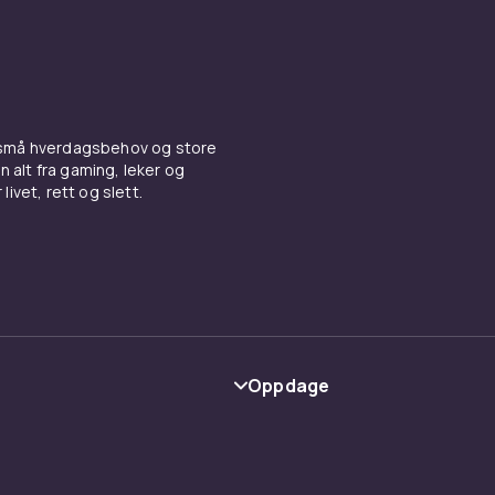
 små hverdagsbehov og store
n alt fra gaming, leker og
livet, rett og slett.
Oppdage
Kategorier
Varemerker