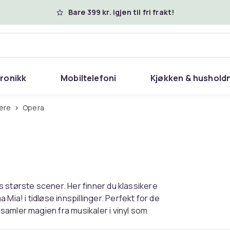
Bare 399 kr. igjen til fri frakt!
tronikk
Mobiltelefoni
Kjøkken & hushold
gere
Opera
 største scener. Her finner du klassikere
a! i tidløse innspillinger. Perfekt for de
amler magien fra musikaler i vinyl som