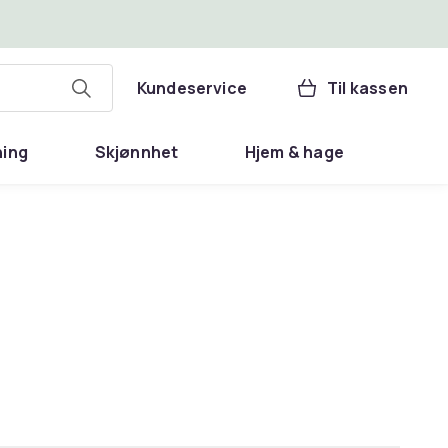
Kundeservice
Til kassen
ning
Skjønnhet
Hjem & hage