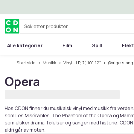
Hopp til hovedinnhold
Søk etter produkter
Alle kategorier
Film
Spill
Elek
Startside
Musikk
Vinyl - LP, 7", 10", 12"
Øvrige sjan
Opera
Hos CDON finner du musikalsk vinyl med musikk fra verdens
som Les Misérables, The Phantom of the Opera og Mamma Mi
som elsker drama, følelser og sanger med historie. CDON s
aldri går av moten.