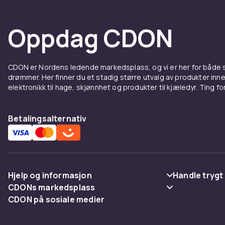
Oppdag CDON
CDON er Nordens ledende markedsplass, og vi er her for både
drømmer. Her finner du et stadig større utvalg av produkter inne
elektronikk til hage, skjønnhet og produkter til kjæledyr. Ting for 
Betalingsalternativ
Hjelp og informasjon
Handle trygt
CDONs markedsplass
Vanlige spørsmål
Betaling
CDON på sosiale medier
Merchant Help Center
Spor pakke
Levering