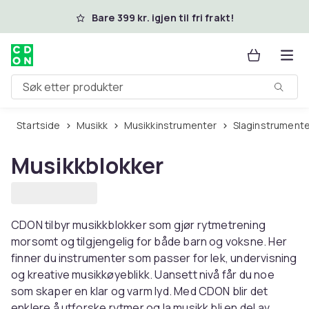
Hopp til hovedinnhold
Bare 399 kr. igjen til fri frakt!
Søk etter produkter
Startside
Musikk
Musikkinstrumenter
Slaginstrument
Musikkblokker
CDON tilbyr musikkblokker som gjør rytmetrening
morsomt og tilgjengelig for både barn og voksne. Her
finner du instrumenter som passer for lek, undervisning
og kreative musikkøyeblikk. Uansett nivå får du noe
som skaper en klar og varm lyd. Med CDON blir det
enklere å utforske rytmer og la musikk bli en del av