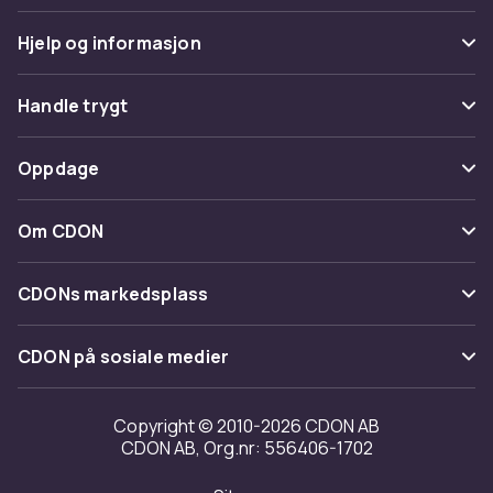
Hjelp og informasjon
Vanlige spørsmål
Handle trygt
Spor pakke
Betaling
Oppdage
Angre & returner her
Levering
Kategorier
Kontakt oss
Om CDON
Vilkår & policy
Varemerker
Om oss
Tilbakekallinger
CDONs markedsplass
Guider
Kundeanmeldelser
Merchant Help Center
CDON på sosiale medier
Jobbe på CDON
Investor relations
Copyright © 2010-2026 CDON AB
CDON AB, Org.nr: 556406-1702
Tilgjengelighet