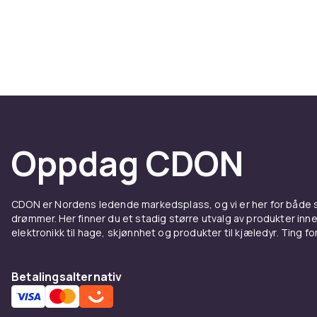
sentrert hopp
vanligste valg
Rektangulære 
som er popul
kontroll i ho
er det beste 
Ovale trampo
hoppeflade og
Oppdag CDON
en annen. Uans
sikkerhetsne
CDON er Nordens ledende markedsplass, og vi er her for både
Hva sk
drømmer. Her finner du et stadig større utvalg av produkter inne
elektronikk til hage, skjønnhet og produkter til kjæledyr. Ting for 
større
Betalingsalternativ
Størrelsen er
ofte en tramp
velge 366 cm 