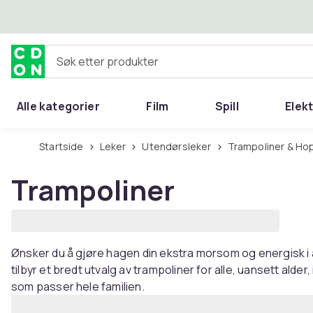
Hopp til hovedinnhold
Søk etter produkter
Alle kategorier
Film
Spill
Elek
Startside
Leker
Utendørsleker
Trampoliner & Ho
Trampoliner
Ønsker du å gjøre hagen din ekstra morsom og energisk i 
tilbyr et bredt utvalg av trampoliner for alle, uansett alder, 
som passer hele familien.