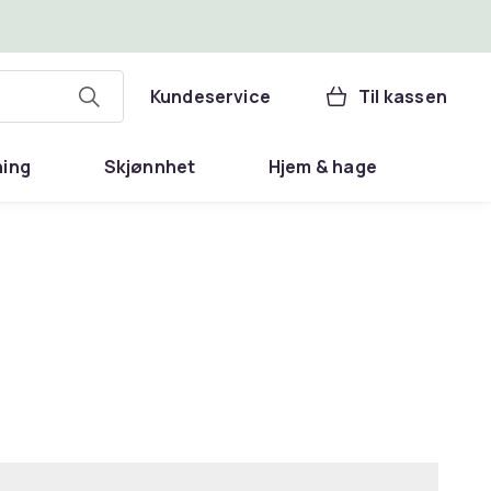
Kundeservice
Til kassen
ning
Skjønnhet
Hjem & hage