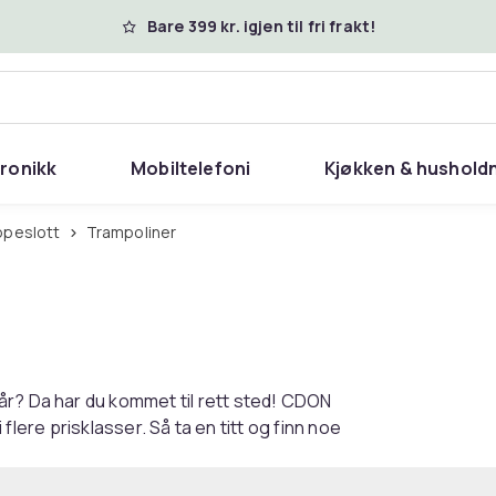
Bare 399 kr. igjen til fri frakt!
tronikk
Mobiltelefoni
Kjøkken & hushold
ppeslott
Trampoliner
år? Da har du kommet til rett sted! CDON
i flere prisklasser. Så ta en titt og finn noe