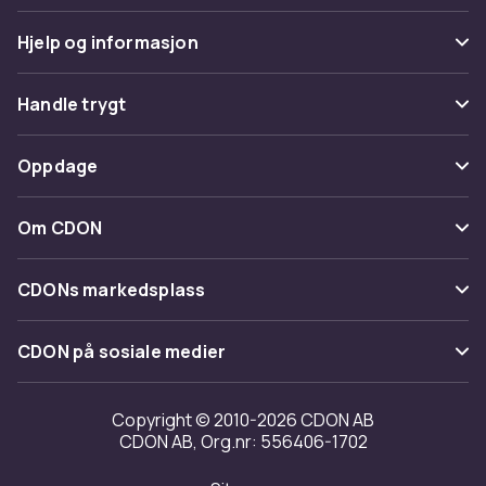
Hjelp og informasjon
Vanlige spørsmål
Handle trygt
Spor pakke
Betaling
Oppdage
Angre & returner her
Levering
Kategorier
Kontakt oss
Om CDON
Vilkår & policy
Varemerker
Om oss
Tilbakekallinger
CDONs markedsplass
Guider
Kundeanmeldelser
Merchant Help Center
CDON på sosiale medier
Jobbe på CDON
Investor relations
Copyright © 2010-2026 CDON AB
CDON AB, Org.nr: 556406-1702
Tilgjengelighet